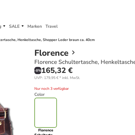
g
SALE
Marken
Travel
tertasche, Henkeltasche, Shopper Leder braun ca. 40cm
Florence
Florence Schultertasche, Henkeltasch
165,32 €
-
8
%
UVP
:
179,95 €
*
inkl. MwSt.
Nur noch 3 verfügbar
Color
Florence