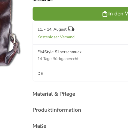
Schultertasche,
Henkeltasche,
Shopper
In den 
Leder braun
ca. 40cm
11. - 14. August
Kostenloser Versand
Fit4Style Silberschmuck
14 Tage Rückgaberecht
DE
Material & Pflege
Produktinformation
Maße