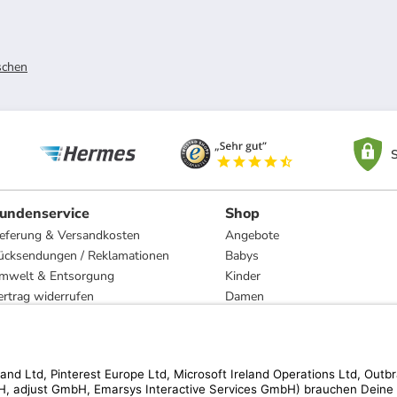
schen
S
undenservice
Shop
ieferung & Versandkosten
Angebote
ücksendungen / Reklamationen
Babys
mwelt & Entsorgung
Kinder
ertrag widerrufen
Damen
esetzliche Gewährleistung und Reparatur
Herren
Wohnen
Trachten
Marken