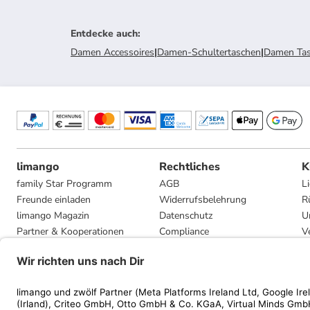
Entdecke auch
:
Damen Accessoires
|
Damen-Schultertaschen
|
Damen Ta
limango
Rechtliches
K
family Star Programm
AGB
L
Freunde einladen
Widerrufsbelehrung
R
limango Magazin
Datenschutz
U
Partner & Kooperationen
Compliance
V
Jobs
Impressum
G
Presse
Privatsphäre-Einstellungen
Mediadaten
Geschenkgutscheinbedingungen