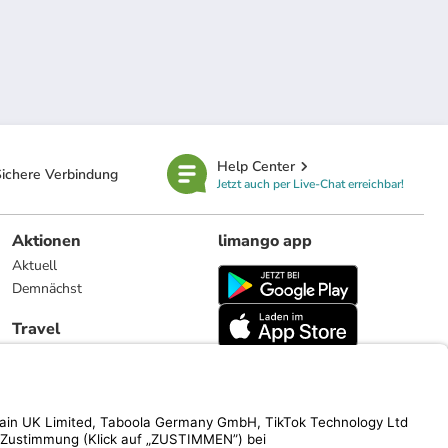
Help Center
ichere Verbindung
Jetzt auch per Live-Chat erreichbar!
Aktionen
limango app
Aktuell
Demnächst
Travel
Reiseangebote