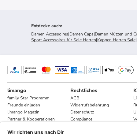
Entdecke auch
:
Damen Accessoires
|
Damen Caps
|
Damen Mützen und C
Sport Accessoires für Sale Herren
|
Kappen Herren Sale
|
limango
Rechtliches
K
family Star Programm
AGB
L
Freunde einladen
Widerrufsbelehrung
R
limango Magazin
Datenschutz
U
Partner & Kooperationen
Compliance
V
Jobs
Impressum
G
Presse
Privatsphäre-Einstellungen