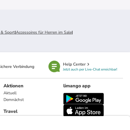
& Sport
|
Accessoires für Herren im Sale
|
Help Center
ichere Verbindung
Jetzt auch per Live-Chat erreichbar!
Aktionen
limango app
Aktuell
Demnächst
Travel
Reiseangebote