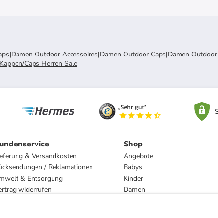
aps
|
Damen Outdoor Accessoires
|
Damen Outdoor Caps
|
Damen Outdoor 
Kappen/Caps Herren Sale
S
undenservice
Shop
ieferung & Versandkosten
Angebote
ücksendungen / Reklamationen
Babys
mwelt & Entsorgung
Kinder
ertrag widerrufen
Damen
esetzliche Gewährleistung und Reparatur
Herren
Wohnen