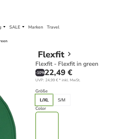
g
SALE
Marken
Travel
green
Flexfit
Flexfit - Flexfit in green
22,49 €
-
10
%
UVP
:
24,99 €
*
inkl. MwSt.
Größe
L/XL
S/M
Color