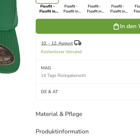
Flexfit -
Flexfit -
Flexfit -
Flexfit -
Fle
Flexfit in
Flexfit in
Flexfit in
Flexfit in
Flex
green
khaki
beige
atlantic
si
In den
10. - 12. August
Kostenloser Versand
MAG
14 Tage Rückgaberecht
DE & AT
Material & Pflege
Produktinformation