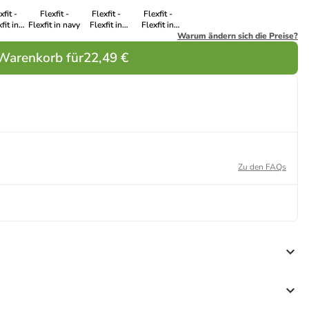
xfit -
Flexfit -
Flexfit -
Flexfit -
fit in
Flexfit in navy
Flexfit in
Flexfit in
lver
black
loden
Warum ändern sich die Preise?
 Warenkorb für
22,49 €
Zu den FAQs