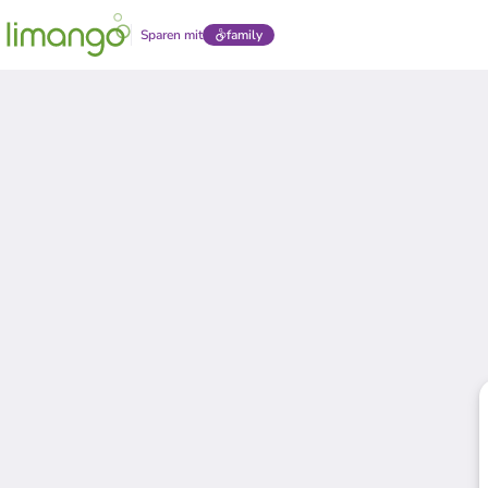
Sparen mit
family