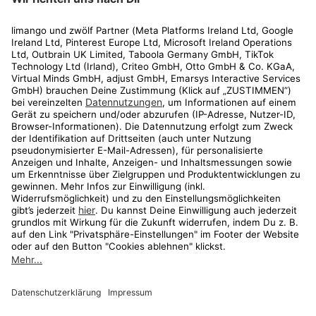
Rechtliches
Kundenservice
Shop
Aktionen
Travel
limango.nl
limango.pl