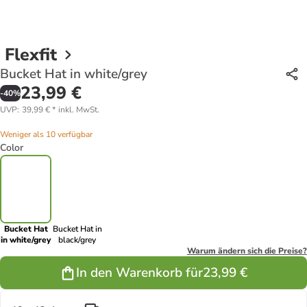
Flexfit
Bucket Hat in white/grey
23,99 €
-
40
%
UVP
:
39,99 €
*
inkl. MwSt.
Weniger als 10 verfügbar
Color
Bucket Hat
Bucket Hat in
in white/grey
black/grey
Warum ändern sich die Preise?
In den Warenkorb für
23,99 €