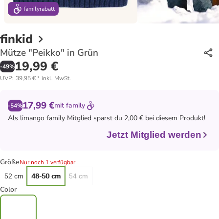
family
rabatt
finkid
Mütze "Peikko" in Grün
19,99 €
-
49
%
UVP
:
39,95 €
*
inkl. MwSt.
17,99 €
mit
family
-54%
Als
limango family
Mitglied sparst du 2,00 € bei diesem Produkt!
Jetzt Mitglied werden
Größe
Nur noch 1 verfügbar
52 cm
48-50 cm
54 cm
Color