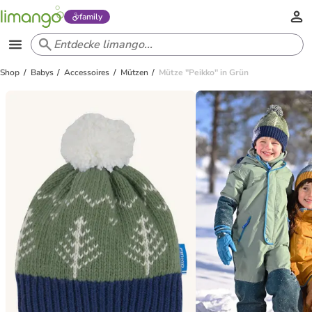
family
Shop
Babys
Accessoires
Mützen
Mütze "Peikko" in Grün