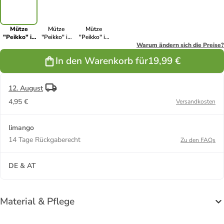
Mütze
Mütze
Mütze
"Peikko" in
"Peikko" in
"Peikko" in
Grün
Rosa
Hellblau
Warum ändern sich die Preise?
In den Warenkorb für
19,99 €
12. August
4,95 €
Versandkosten
limango
14 Tage Rückgaberecht
Zu den FAQs
DE & AT
Material & Pflege