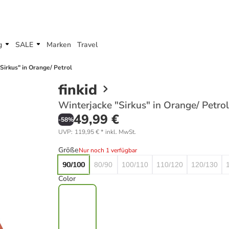
g
SALE
Marken
Travel
Sirkus" in Orange/ Petrol
finkid
Winterjacke "Sirkus" in Orange/ Petrol
49,99 €
-
58
%
UVP
:
119,95 €
*
inkl. MwSt.
Größe
Nur noch 1 verfügbar
90/100
80/90
100/110
110/120
120/130
Color