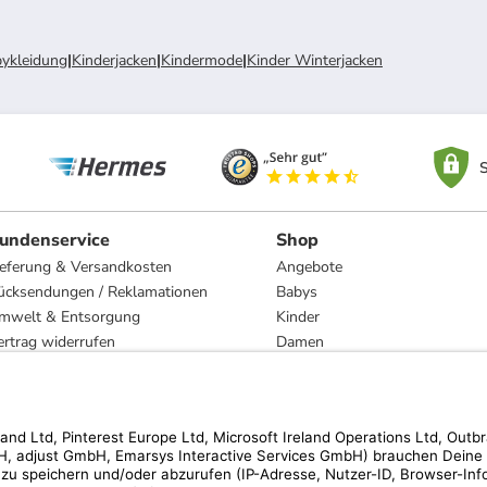
ykleidung
|
Kinderjacken
|
Kindermode
|
Kinder Winterjacken
S
undenservice
Shop
ieferung & Versandkosten
Angebote
ücksendungen / Reklamationen
Babys
mwelt & Entsorgung
Kinder
ertrag widerrufen
Damen
esetzliche Gewährleistung und Reparatur
Herren
Wohnen
Trachten
Marken