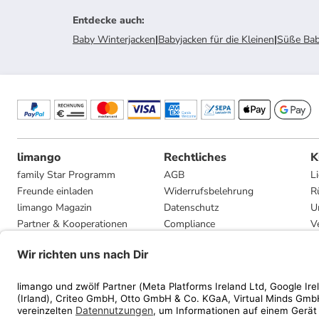
Entdecke auch
:
Baby Winterjacken
|
Babyjacken für die Kleinen
|
Süße Bab
limango
Rechtliches
K
family Star Programm
AGB
L
Freunde einladen
Widerrufsbelehrung
R
limango Magazin
Datenschutz
U
Partner & Kooperationen
Compliance
V
Jobs
Impressum
G
Presse
Privatsphäre-Einstellungen
Mediadaten
Geschenkgutscheinbedingungen