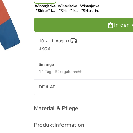
Winterjacke
Winterjacke
Winterjacke
"Sirkus" in
"Sirkus" in
"Sirkus" in
Orange/
Rosa
Blau
Petrol
In den
10. - 11. August
4,95 €
limango
14 Tage Rückgaberecht
DE & AT
Material & Pflege
Produktinformation