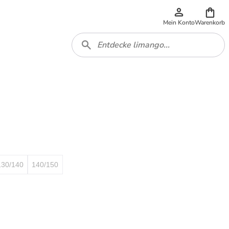
Mein Konto
Warenkorb
130/140
140/150