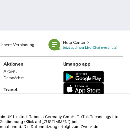
Help Center
ichere Verbindung
Jetzt auch per Live-Chat erreichbar!
Aktionen
limango app
Aktuell
Demnächst
Travel
Reiseangebote