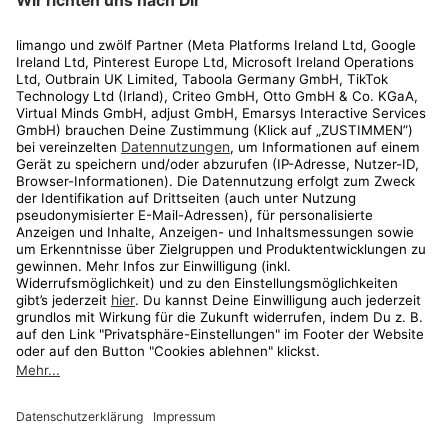
Rechtliches
Kundenservice
Shop
Aktionen
Travel
limango.nl
limango.pl