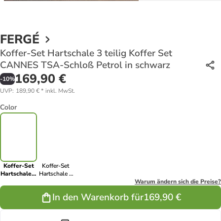
FERGÉ
Koffer-Set Hartschale 3 teilig Koffer Set
CANNES TSA-Schloß Petrol in schwarz
169,90 €
-
10
%
UVP
:
189,90 €
*
inkl. MwSt.
Color
Koffer-Set
Koffer-Set
Hartschale 3
Hartschale 3
teilig Koffer
teilig Koffer
Warum ändern sich die Preise?
Set CANNES
Set CANNES
In den Warenkorb für
169,90 €
TSA-Schloß
TSA-Schloß
Petrol in
Graphit in
schwarz
schwarz