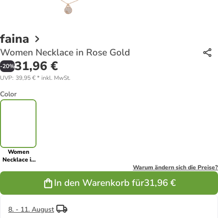
faina
Women Necklace in Rose Gold
31,96 €
-
20
%
UVP
:
39,95 €
*
inkl. MwSt.
Color
Women
Necklace in
Rose Gold
Warum ändern sich die Preise?
In den Warenkorb für
31,96 €
8. - 11. August