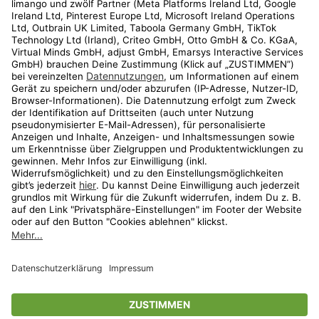
Kundenservice
Shop
Aktionen
Travel
limango.nl
limango.pl
* Streichpreise entsprechen der unverbindlichen Preisempfehlung des