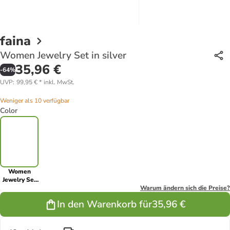
faina
Women Jewelry Set in silver
35,96 €
-
64
%
UVP
:
99,95 €
*
inkl. MwSt.
Weniger als 10 verfügbar
Color
Women
Jewelry Set
in silver
Warum ändern sich die Preise?
In den Warenkorb für
35,96 €