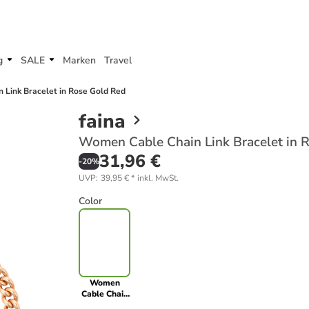
g
SALE
Marken
Travel
Link Bracelet in Rose Gold Red
faina
Women Cable Chain Link Bracelet in 
31,96 €
-
20
%
UVP
:
39,95 €
*
inkl. MwSt.
Color
Women
Cable Chain
Link