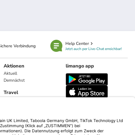
Help Center
ichere Verbindung
Jetzt auch per Live-Chat erreichbar!
Aktionen
limango app
Aktuell
Demnächst
Travel
Reiseangebote