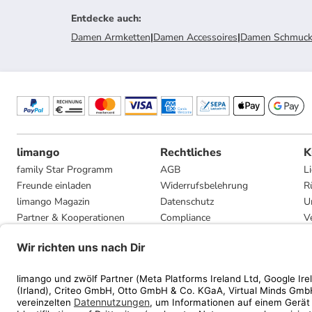
Entdecke auch
:
Damen Armketten
|
Damen Accessoires
|
Damen Schmuc
limango
Rechtliches
K
family Star Programm
AGB
L
Freunde einladen
Widerrufsbelehrung
R
limango Magazin
Datenschutz
U
Partner & Kooperationen
Compliance
V
Jobs
Impressum
G
Presse
Privatsphäre-Einstellungen
Mediadaten
Geschenkgutscheinbedingungen