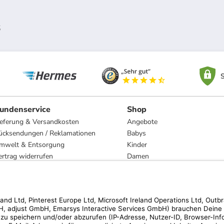
k
S
undenservice
Shop
ieferung & Versandkosten
Angebote
ücksendungen / Reklamationen
Babys
mwelt & Entsorgung
Kinder
ertrag widerrufen
Damen
esetzliche Gewährleistung und Reparatur
Herren
Wohnen
Trachten
Marken