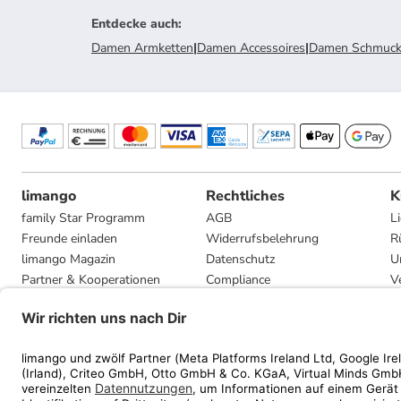
Entdecke auch
:
Damen Armketten
|
Damen Accessoires
|
Damen Schmuc
limango
Rechtliches
K
family Star Programm
AGB
L
Freunde einladen
Widerrufsbelehrung
R
limango Magazin
Datenschutz
U
Partner & Kooperationen
Compliance
V
Jobs
Impressum
G
Presse
Privatsphäre-Einstellungen
Mediadaten
Geschenkgutscheinbedingungen