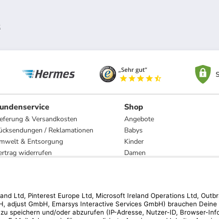
k
S
undenservice
Shop
ieferung & Versandkosten
Angebote
ücksendungen / Reklamationen
Babys
mwelt & Entsorgung
Kinder
ertrag widerrufen
Damen
esetzliche Gewährleistung und Reparatur
Herren
Wohnen
Trachten
Marken