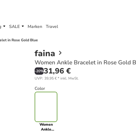
g
SALE
Marken
Travel
let in Rose Gold Blue
faina
Women Ankle Bracelet in Rose Gold B
31,96 €
-
20
%
UVP
:
39,95 €
*
inkl. MwSt.
Color
Women
Ankle
Bracelet in