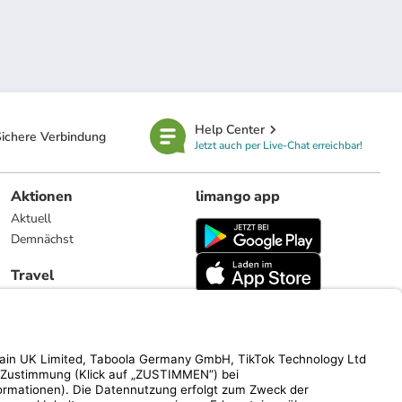
Help Center
ichere Verbindung
Jetzt auch per Live-Chat erreichbar!
Aktionen
limango app
Aktuell
Demnächst
Travel
Reiseangebote