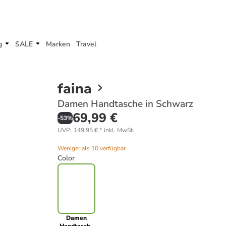
g
SALE
Marken
Travel
faina
Damen Handtasche in Schwarz
69,99 €
-
53
%
UVP
:
149,95 €
*
inkl. MwSt.
Weniger als 10 verfügbar
Color
Damen