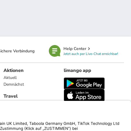
Help Center
ichere Verbindung
Jetzt auch per Live-Chat erreichbar!
Aktionen
limango app
Aktuell
Demnächst
Travel
Reiseangebote