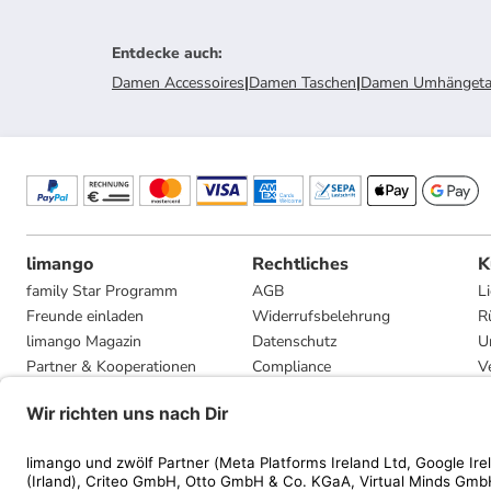
Entdecke auch
:
Damen Accessoires
|
Damen Taschen
|
Damen Umhängeta
limango
Rechtliches
K
family Star Programm
AGB
L
Freunde einladen
Widerrufsbelehrung
R
limango Magazin
Datenschutz
U
Partner & Kooperationen
Compliance
V
Jobs
Impressum
G
Presse
Privatsphäre-Einstellungen
Mediadaten
Geschenkgutscheinbedingungen