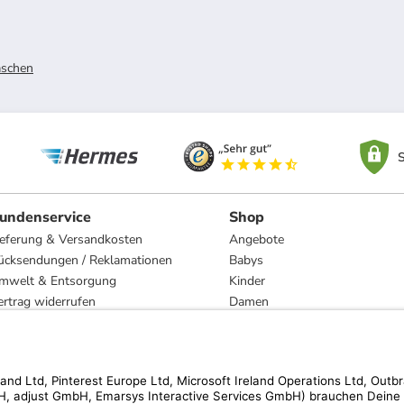
schen
S
undenservice
Shop
ieferung & Versandkosten
Angebote
ücksendungen / Reklamationen
Babys
mwelt & Entsorgung
Kinder
ertrag widerrufen
Damen
esetzliche Gewährleistung und Reparatur
Herren
Wohnen
Trachten
Marken