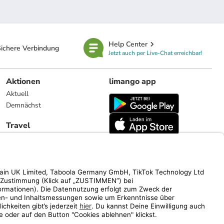
Help Center
ichere Verbindung
Jetzt auch per Live-Chat erreichbar!
Aktionen
limango app
Aktuell
Demnächst
Travel
Reiseangebote
limango.nl
limango.pl