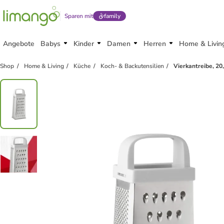
Sparen mit
family
Angebote
Babys
Kinder
Damen
Herren
Home & Livin
Shop
Home & Living
Küche
Koch- & Backutensilien
Vierkantreibe, 2