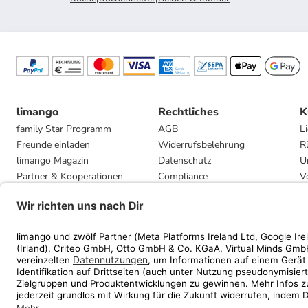
limango
Rechtliches
K
family Star Programm
AGB
L
Freunde einladen
Widerrufsbelehrung
R
limango Magazin
Datenschutz
U
Partner & Kooperationen
Compliance
V
Jobs
Impressum
G
Presse
Privatsphäre-Einstellungen
Mediadaten
Geschenkgutscheinbedingungen