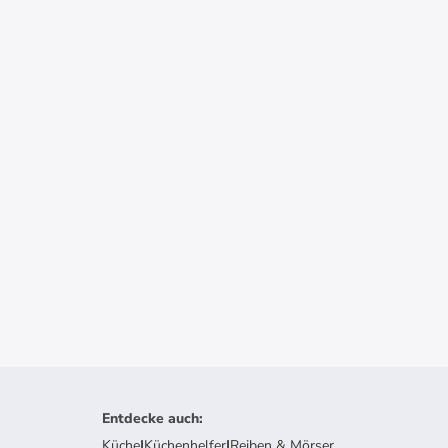
Entdecke auch
:
Küche
|
Küchenhelfer
|
Reiben & Mörser