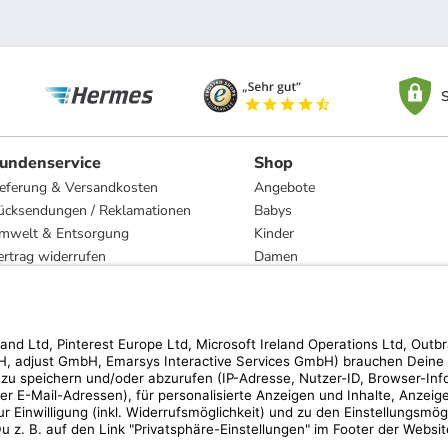
S
undenservice
Shop
ieferung & Versandkosten
Angebote
ücksendungen / Reklamationen
Babys
mwelt & Entsorgung
Kinder
ertrag widerrufen
Damen
esetzliche Gewährleistung und Reparatur
Herren
Wohnen
Trachten
Marken