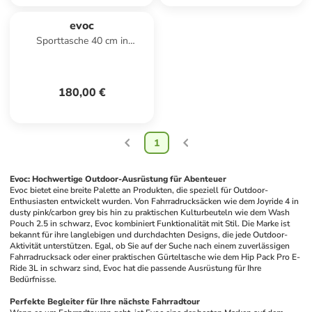
evoc
Sporttasche 40 cm in
carbongrey-black
180,00 €
1
Evoc: Hochwertige Outdoor-Ausrüstung für Abenteuer
Evoc bietet eine breite Palette an Produkten, die speziell für Outdoor-
Enthusiasten entwickelt wurden. Von Fahrradrucksäcken wie dem Joyride 4 in 
dusty pink/carbon grey bis hin zu praktischen Kulturbeuteln wie dem Wash 
Pouch 2.5 in schwarz, Evoc kombiniert Funktionalität mit Stil. Die Marke ist 
bekannt für ihre langlebigen und durchdachten Designs, die jede Outdoor-
Aktivität unterstützen. Egal, ob Sie auf der Suche nach einem zuverlässigen 
Fahrradrucksack oder einer praktischen Gürteltasche wie dem Hip Pack Pro E-
Ride 3L in schwarz sind, Evoc hat die passende Ausrüstung für Ihre 
Bedürfnisse.
Perfekte Begleiter für Ihre nächste Fahrradtour