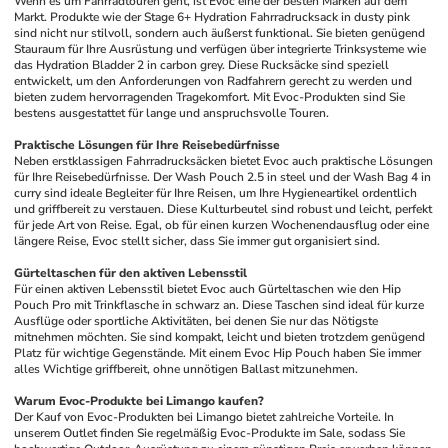
Wenn es um Fahrradtouren geht, ist Evoc eine der besten Marken auf dem 
Markt. Produkte wie der Stage 6+ Hydration Fahrradrucksack in dusty pink 
sind nicht nur stilvoll, sondern auch äußerst funktional. Sie bieten genügend 
Stauraum für Ihre Ausrüstung und verfügen über integrierte Trinksysteme wie 
das Hydration Bladder 2 in carbon grey. Diese Rucksäcke sind speziell 
entwickelt, um den Anforderungen von Radfahrern gerecht zu werden und 
bieten zudem hervorragenden Tragekomfort. Mit Evoc-Produkten sind Sie 
bestens ausgestattet für lange und anspruchsvolle Touren.
Praktische Lösungen für Ihre Reisebedürfnisse
Neben erstklassigen Fahrradrucksäcken bietet Evoc auch praktische Lösungen 
für Ihre Reisebedürfnisse. Der Wash Pouch 2.5 in steel und der Wash Bag 4 in 
curry sind ideale Begleiter für Ihre Reisen, um Ihre Hygieneartikel ordentlich 
und griffbereit zu verstauen. Diese Kulturbeutel sind robust und leicht, perfekt 
für jede Art von Reise. Egal, ob für einen kurzen Wochenendausflug oder eine 
längere Reise, Evoc stellt sicher, dass Sie immer gut organisiert sind.
Gürteltaschen für den aktiven Lebensstil
Für einen aktiven Lebensstil bietet Evoc auch Gürteltaschen wie den Hip 
Pouch Pro mit Trinkflasche in schwarz an. Diese Taschen sind ideal für kurze 
Ausflüge oder sportliche Aktivitäten, bei denen Sie nur das Nötigste 
mitnehmen möchten. Sie sind kompakt, leicht und bieten trotzdem genügend 
Platz für wichtige Gegenstände. Mit einem Evoc Hip Pouch haben Sie immer 
alles Wichtige griffbereit, ohne unnötigen Ballast mitzunehmen.
Warum Evoc-Produkte bei Limango kaufen?
Der Kauf von Evoc-Produkten bei Limango bietet zahlreiche Vorteile. In 
unserem Outlet finden Sie regelmäßig Evoc-Produkte im Sale, sodass Sie 