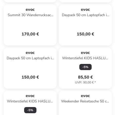
evoc
evoc
Summit 30 Wanderrucksack
Daypack 50 cm Laptopfach in
54 cm in sand
carbongrey-black
170,00 €
150,00 €
evoc
evoc
Daypack 50 cm Laptopfach in
Winterstiefel KIDS HASLUM
multicolour
GTX in Marine
-
5
%
150,00 €
85,50 €
UVP
:
90,00 €
*
evoc
evoc
Winterstiefel KIDS HASLUM
Weekender Reisetasche 50 cm
GTX in Pink
in violet-black
-
5
%