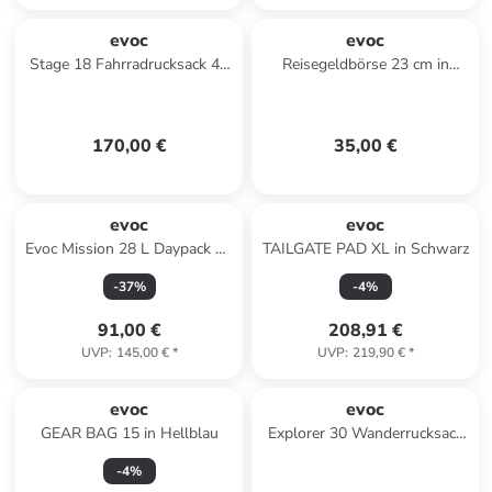
evoc
evoc
Stage 18 Fahrradrucksack 48
Reisegeldbörse 23 cm in
cm in denim
violet-black
170,00 €
35,00 €
evoc
evoc
Evoc Mission 28 L Daypack 47
TAILGATE PAD XL in Schwarz
cm Laptopfach in multicolour
-
37
%
-
4
%
91,00 €
208,91 €
UVP
:
145,00 €
*
UVP
:
219,90 €
*
evoc
evoc
GEAR BAG 15 in Hellblau
Explorer 30 Wanderrucksack
54 cm in silver
-
4
%