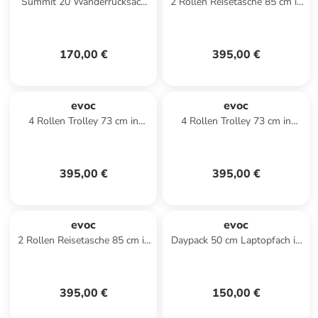
Summit 20 Wanderrucksack
2 Rollen Reisetasche 85 cm in
54 cm in sand
darkolive
170,00 €
395,00 €
evoc
evoc
4 Rollen Trolley 73 cm in
4 Rollen Trolley 73 cm in
carbongrey-black
violet-black
395,00 €
395,00 €
evoc
evoc
2 Rollen Reisetasche 85 cm in
Daypack 50 cm Laptopfach in
multicolour
darkolive
395,00 €
150,00 €