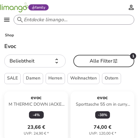
family
Shop
Evoc
1
Beliebtheit
Alle Filter
SALE
Damen
Herren
Weihnachten
Ostern
evoc
evoc
M THERMIC DOWN JACKET
Sporttasche 55 cm in curry-
in Schwarz
black
-
4
%
-
38
%
23,66 €
74,00 €
UVP
:
24,90 €
*
UVP
:
120,00 €
*