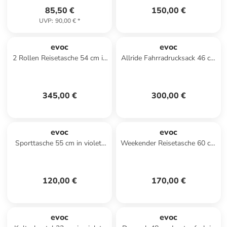
85,50 €
150,00 €
UVP
:
90,00 €
*
evoc
evoc
2 Rollen Reisetasche 54 cm in
Allride Fahrradrucksack 46 cm
darkolive
in black
345,00 €
300,00 €
evoc
evoc
Sporttasche 55 cm in violet-
Weekender Reisetasche 60 cm
black
in violet-black
120,00 €
170,00 €
evoc
evoc