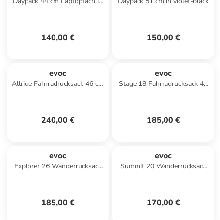
Daypack 44 cm Laptopfach in
Daypack 51 cm in violet-black
violet-black
140,00 €
150,00 €
evoc
evoc
Allride Fahrradrucksack 46 cm
Stage 18 Fahrradrucksack 48
in sand
cm in black
240,00 €
185,00 €
evoc
evoc
Explorer 26 Wanderrucksack
Summit 20 Wanderrucksack
45 cm in true red
54 cm in black
185,00 €
170,00 €