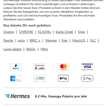
hochwertige Outdoor-Ausrüstung zu einem günstigen Preis erwerben können. 
Limango ist bekannt für seine zuverlässigen und schnellen Lieferungen, 
sodass Sie Ihre neuen Evoc-Produkte schnell in den Händen halten können. 
Nutzen Sie die Gelegenheit, um von unseren attraktiven Angeboten zu 
profitieren und sich mit hochwertigen Evoc-Produkten für Ihre nächsten 
Abenteuer auszustatten.
Das könnte Dir auch gefallen
:
Osprey
CHROME
KLICKfix
Eagle Creek
Ogio
Deuter
eoto
BRIC`s
Wenger
Epic
March15
XLC
Lowe alpine
BASIL
Nitro
6.2 Mio. limango Pakete pro Jahr