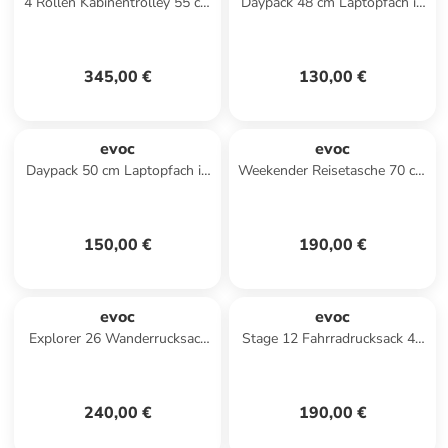
4 Rollen Kabinentrolley 55 cm
Daypack 48 cm Laptopfach in
Laptopfach in violet-black
carbongrey-black
345,00 €
130,00 €
evoc
evoc
Daypack 50 cm Laptopfach in
Weekender Reisetasche 70 cm
black
in darkolive-black
150,00 €
190,00 €
evoc
evoc
Explorer 26 Wanderrucksack
Stage 12 Fahrradrucksack 44
45 cm in black
cm in dark olive
240,00 €
190,00 €