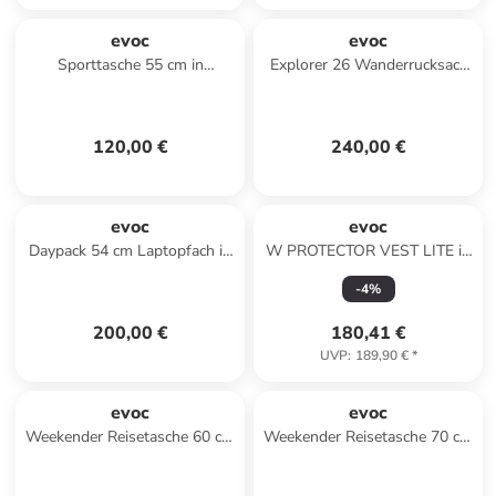
evoc
evoc
Sporttasche 55 cm in
Explorer 26 Wanderrucksack
carbongrey-black
45 cm in steel
120,00 €
240,00 €
evoc
evoc
Daypack 54 cm Laptopfach in
W PROTECTOR VEST LITE in
carbongrey-black
Schwarz
-
4
%
200,00 €
180,41 €
UVP
:
189,90 €
*
evoc
evoc
Weekender Reisetasche 60 cm
Weekender Reisetasche 70 cm
in carbongrey-black
in violet-black