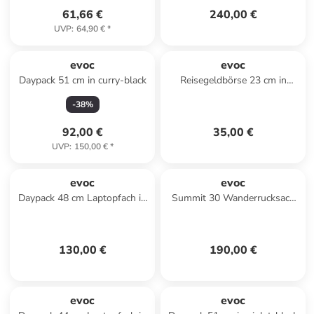
61,66 €
240,00 €
UVP
:
64,90 €
*
evoc
evoc
Daypack 51 cm in curry-black
Reisegeldbörse 23 cm in
carbongrey-black
-
38
%
92,00 €
35,00 €
UVP
:
150,00 €
*
evoc
evoc
Daypack 48 cm Laptopfach in
Summit 30 Wanderrucksack
violet-black
54 cm in black
130,00 €
190,00 €
evoc
evoc