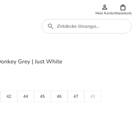
Mein Konto
Warenkorb
onkey Grey | Just White
42
44
45
46
47
43