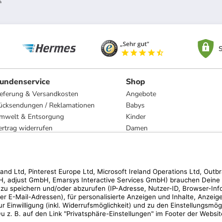
S
undenservice
Shop
ieferung & Versandkosten
Angebote
ücksendungen / Reklamationen
Babys
mwelt & Entsorgung
Kinder
ertrag widerrufen
Damen
esetzliche Gewährleistung und Reparatur
Herren
Wohnen
Trachten
Marken