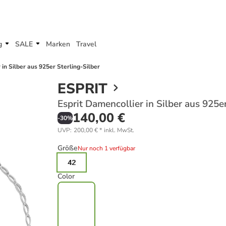
g
SALE
Marken
Travel
 in Silber aus 925er Sterling-Silber
ESPRIT
Esprit Damencollier in Silber aus 925er
140,00 €
-
30
%
UVP
:
200,00 €
*
inkl. MwSt.
Größe
Nur noch 1 verfügbar
42
Color