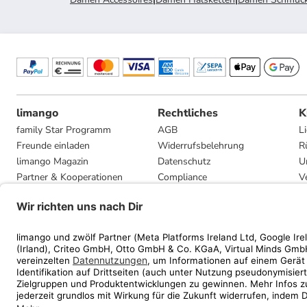
limango
Rechtliches
K
family Star Programm
AGB
L
Freunde einladen
Widerrufsbelehrung
R
limango Magazin
Datenschutz
U
Partner & Kooperationen
Compliance
V
Jobs
Impressum
G
Presse
Privatsphäre-Einstellungen
Mediadaten
Geschenkgutscheinbedingungen