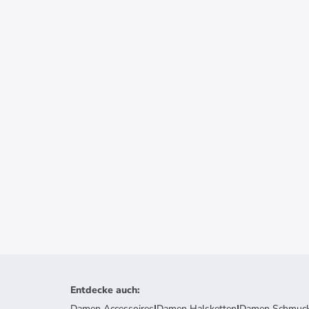
Entdecke auch
:
Damen Accessoires
|
Damen Halsketten
|
Damen Schmuc