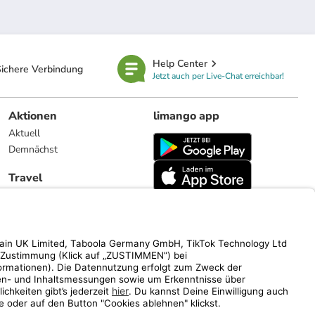
Help Center
ichere Verbindung
Jetzt auch per Live-Chat erreichbar!
Aktionen
limango app
Aktuell
Demnächst
Travel
Reiseangebote
limango.nl
limango.pl