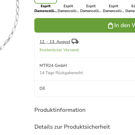
Esprit
Esprit
Esprit
Esprit
Es
Damencollier
Damencollier
Damencollier
Damencollier
Damen
in Silber aus
in Silber aus
in Silber aus
in Silber aus
in Si
925er
925er
925er
925er
9
In den 
Sterling-
Sterling-
Sterling-
Sterling-
Ste
Silber
Silber
Silber
Silber
Si
12. - 13. August
Kostenloser Versand
MTR24 GmbH
14 Tage Rückgaberecht
DE
Produktinformation
Details zur Produktsicherheit