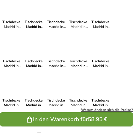
Tischdecke
Tischdecke
Tischdecke
Tischdecke
Tischdecke
Madrid in
Madrid in
Madrid in
Madrid in
Madrid in
dunkelgrün
pistazie
anthrazit
apfelgrün
salbei
Tischdecke
Tischdecke
Tischdecke
Tischdecke
Tischdecke
Madrid in
Madrid in
Madrid in
Madrid in
Madrid in
marine
natur
curry
beere
sand
Tischdecke
Tischdecke
Tischdecke
Tischdecke
Tischdecke
Madrid in
Madrid in
Madrid in
Madrid in
Madrid in
stein
weinrot
taupe
creme
Warum ändern sich die Preise?
terra
In den Warenkorb für
58,95 €