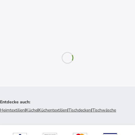
Entdecke auch
:
Heimtextilien
|
Küche
|
Küchentextilien
|
Tischdecken
|
Tischwäsche