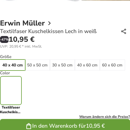
Erwin Müller
Textilfaser Kuschelkissen Lech in weiß
10,95 €
-
47
%
UVP
:
20,95 €
*
inkl. MwSt.
Größe
40 x 40 cm
50 x 50 cm
30 x 50 cm
40 x 60 cm
60 x 60 cm
Color
Textilfaser
Kuschelkissen
Lech in weiß
Warum ändern sich die Preise?
In den Warenkorb für
10,95 €