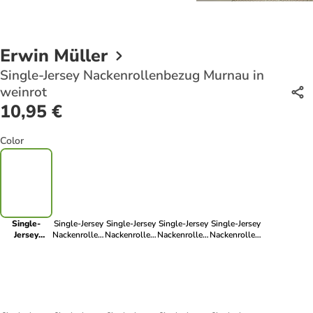
Erwin Müller
Single-Jersey Nackenrollenbezug Murnau in
weinrot
10,95 €
Color
Single-
Single-Jersey
Single-Jersey
Single-Jersey
Single-Jersey
Jersey
Nackenrollenbezug
Nackenrollenbezug
Nackenrollenbezug
Nackenrollenbezug
Nackenrollenbezug
Murnau in
Murnau in
Murnau in
Murnau in
Murnau in
natur
weiß
aubergine
jade
weinrot