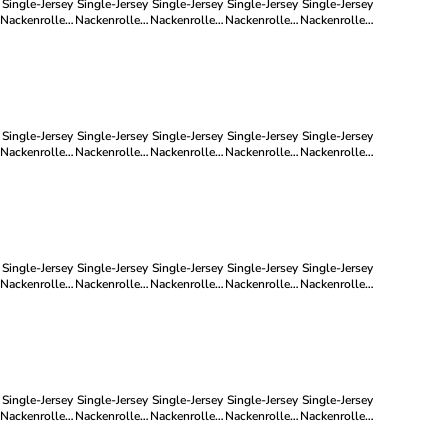
Single-Jersey
Single-Jersey
Single-Jersey
Single-Jersey
Single-Jersey
Nackenrollenbezug
Nackenrollenbezug
Nackenrollenbezug
Nackenrollenbezug
Nackenrollenbezug
Murnau in
Murnau in
Murnau in
Murnau in
Murnau in
gelb
lindgrün
silber
mittelgrau
blau
Single-Jersey
Single-Jersey
Single-Jersey
Single-Jersey
Single-Jersey
Nackenrollenbezug
Nackenrollenbezug
Nackenrollenbezug
Nackenrollenbezug
Nackenrollenbezug
Murnau in rot
Murnau in
Murnau in
Murnau in
Murnau in
terra
beige
dunkelbraun
hellblau
Single-Jersey
Single-Jersey
Single-Jersey
Single-Jersey
Single-Jersey
Nackenrollenbezug
Nackenrollenbezug
Nackenrollenbezug
Nackenrollenbezug
Nackenrollenbezug
Murnau in
Murnau in
Murnau in
Murnau in
Murnau in
braun
hellgelb
anthrazit
wollweiß
mint
Single-Jersey
Single-Jersey
Single-Jersey
Single-Jersey
Single-Jersey
Nackenrollenbezug
Nackenrollenbezug
Nackenrollenbezug
Nackenrollenbezug
Nackenrollenbezug
Murnau in
Murnau in
Murnau in
Murnau in
Murnau in
hellgrau
petrol
apfelgrün
dunkelblau
taupe