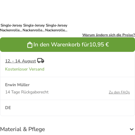
Single-Jersey
Single-Jersey
Single-Jersey
Nackenrollenbezug
Nackenrollenbezug
Nackenrollenbezug
Murnau in
Murnau in
Murnau in
Warum ändern sich die Preise?
rosé
grau
pink
In den Warenkorb für
10,95 €
12. - 14. August
Kostenloser Versand
Erwin Müller
14 Tage Rückgaberecht
Zu den FAQs
DE
Material & Pflege