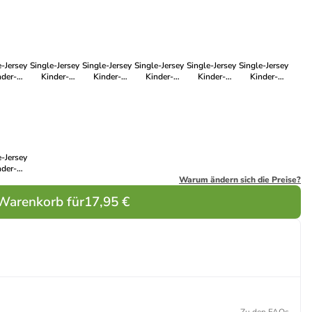
nau in
Murnau in
Murnau in
Murnau in
Murnau in
Murnau in rot
dgrün
taupe
jade
mittelgrau
beige
e-Jersey
Single-Jersey
Single-Jersey
Single-Jersey
Single-Jersey
Single-Jersey
nder-
Kinder-
Kinder-
Kinder-
Kinder-
Kinder-
bettlaken
Spannbettlaken
Spannbettlaken
Spannbettlaken
Spannbettlaken
Spannbettlaken
nau in
Murnau in
Murnau in
Murnau in
Murnau in
Murnau in
lau
mint
terra
rosé
dunkelblau
dunkelbraun
e-Jersey
nder-
bettlaken
Warum ändern sich die Preise?
nau in
 Warenkorb für
17,95 €
raun