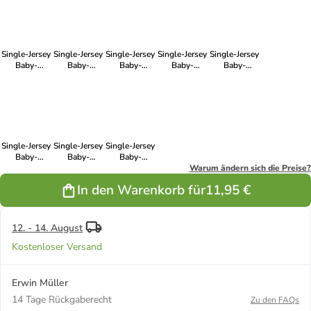
taupe
grau
mint
natur
jade
Single-Jersey
Single-Jersey
Single-Jersey
Single-Jersey
Single-Jersey
Baby-
Baby-
Baby-
Baby-
Baby-
Spannbettlaken
Spannbettlaken
Spannbettlaken
Spannbettlaken
Spannbettlaken
Murnau in
Murnau in
Murnau in
Murnau in
Murnau in
hellgrau
petrol
wollweiß
mittelgrau
anthrazit
Single-Jersey
Single-Jersey
Single-Jersey
Baby-
Baby-
Baby-
Spannbettlaken
Spannbettlaken
Spannbettlaken
Warum ändern sich die Preise?
Murnau in
Murnau in
Murnau in
In den Warenkorb für
11,95 €
silber
rosé
weiß
12. - 14. August
Kostenloser Versand
Erwin Müller
14 Tage Rückgaberecht
Zu den FAQs