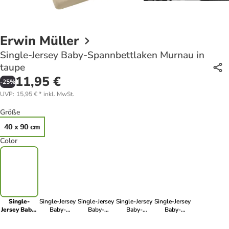
Erwin Müller
Single-Jersey Baby-Spannbettlaken Murnau in
taupe
11,95 €
-
25
%
UVP
:
15,95 €
*
inkl. MwSt.
Größe
40 x 90 cm
Color
Single-
Single-Jersey
Single-Jersey
Single-Jersey
Single-Jersey
Jersey Baby-
Baby-
Baby-
Baby-
Baby-
Spannbettlaken
Spannbettlaken
Spannbettlaken
Spannbettlaken
Spannbettlaken
Murnau in
Murnau in
Murnau in
Murnau in
Murnau in