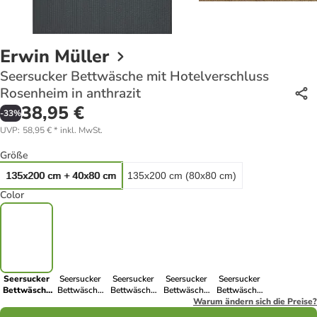
Erwin Müller
Seersucker Bettwäsche mit Hotelverschluss
Rosenheim in anthrazit
38,95 €
-
33
%
UVP
:
58,95 €
*
inkl. MwSt.
Größe
135x200 cm + 40x80 cm
135x200 cm (80x80 cm)
Color
Seersucker
Seersucker
Seersucker
Seersucker
Seersucker
Bettwäsche
Bettwäsche
Bettwäsche
Bettwäsche
Bettwäsche
mit
mit
mit
mit
Warum ändern sich die Preise?
mit
Hotelverschluss
Hotelverschluss
Hotelverschluss
Hotelverschluss
Hotelverschluss