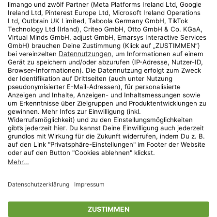
Kundenservice
Shop
Aktionen
Travel
limango.nl
limango.pl