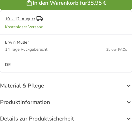
In den Warenkorb für
38,95 €
Rosenheim
Rosenheim in
Rosenheim in
Rosenheim in
Rosenheim in
in anthrazit
dunkelblau
silber
taupe
weiß
10. - 12. August
Kostenloser Versand
Erwin Müller
14 Tage Rückgaberecht
Zu den FAQs
DE
Material & Pflege
Produktinformation
Details zur Produktsicherheit