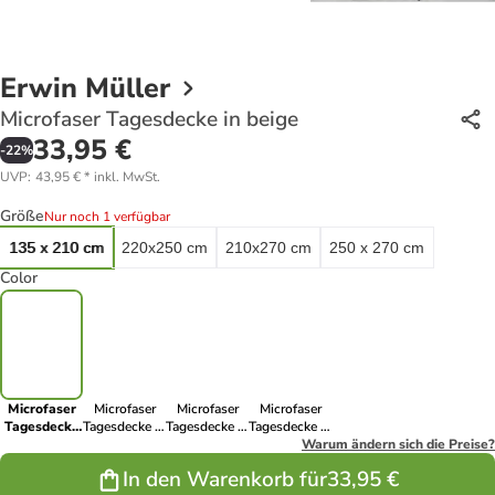
Erwin Müller
Microfaser Tagesdecke in beige
33,95 €
-
22
%
UVP
:
43,95 €
*
inkl. MwSt.
Größe
Nur noch 1 verfügbar
135 x 210 cm
220x250 cm
210x270 cm
250 x 270 cm
Color
Microfaser
Microfaser
Microfaser
Microfaser
Tagesdecke
Tagesdecke in
Tagesdecke in
Tagesdecke in
in beige
graphit
braun
creme
Warum ändern sich die Preise?
In den Warenkorb für
33,95 €