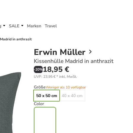
g
SALE
Marken
Travel
Madrid in anthrazit
Erwin Müller
Kissenhülle Madrid in anthrazit
18,95 €
-
20
%
UVP
:
23,95 €
*
inkl. MwSt.
Größe
Weniger als 10 verfügbar
50 x 50 cm
40 x 40 cm
Color