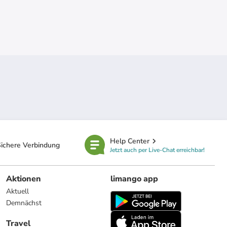
Help Center
ichere Verbindung
Jetzt auch per Live-Chat erreichbar!
Aktionen
limango app
Aktuell
Demnächst
Travel