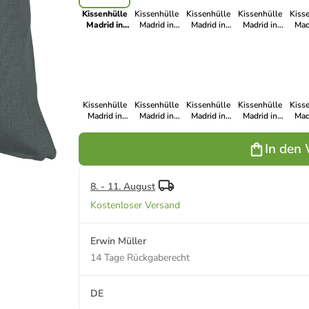
Kissenhülle
Kissenhülle
Kissenhülle
Kissenhülle
Kiss
Madrid in
Madrid in
Madrid in
Madrid in
Mad
anthrazit
terra
taupe
stein
c
Kissenhülle
Kissenhülle
Kissenhülle
Kissenhülle
Kiss
Madrid in
Madrid in
Madrid in
Madrid in
Mad
schwarz
bleu
dunkelgrün
apfelgrün
b
In den
8. - 11. August
Kostenloser Versand
Erwin Müller
14 Tage Rückgaberecht
DE