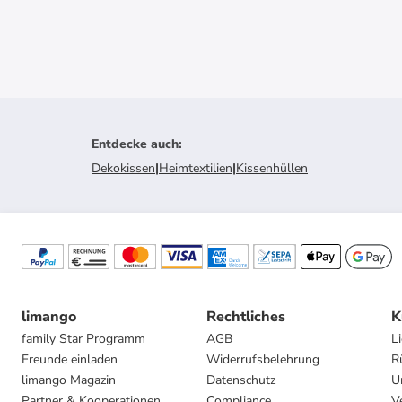
Entdecke auch
:
Dekokissen
|
Heimtextilien
|
Kissenhüllen
limango
Rechtliches
K
family Star Programm
AGB
L
Freunde einladen
Widerrufsbelehrung
R
limango Magazin
Datenschutz
U
Partner & Kooperationen
Compliance
V