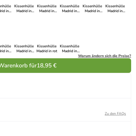
enhülle
Kissenhülle
Kissenhülle
Kissenhülle
Kissenhülle
Kissenhülle
rid in
Madrid in
Madrid in
Madrid in
Madrid in
Madrid in
reme
natur
sand
curry
altrose
weinrot
enhülle
Kissenhülle
Kissenhülle
Kissenhülle
rid in
Madrid in
Madrid in rot
Madrid in
eere
pistazie
salbei
Warum ändern sich die Preise?
 Warenkorb für
18,95 €
Zu den FAQs