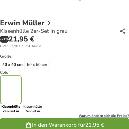
Erwin Müller
Kissenhülle 2er-Set in grau
21,95 €
-
21
%
UVP
:
27,90 €
*
inkl. MwSt.
Größe
40 x 40 cm
50 x 50 cm
Color
Kissenhülle
Kissenhülle
2er-Set in
2er-Set in
grau
sand
Warum ändern sich die Preise?
In den Warenkorb für
21,95 €