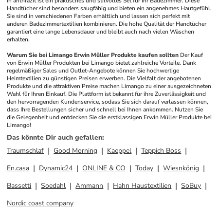
in anthrazit ist ein praktisches und stilvolles Set für Ihr Badezimmer. Diese 
Handtücher sind besonders saugfähig und bieten ein angenehmes Hautgefühl. 
Sie sind in verschiedenen Farben erhältlich und lassen sich perfekt mit 
anderen Badezimmertextilien kombinieren. Die hohe Qualität der Handtücher 
garantiert eine lange Lebensdauer und bleibt auch nach vielen Wäschen 
erhalten.
Warum Sie bei Limango Erwin Müller Produkte kaufen sollten
Der Kauf 
von Erwin Müller Produkten bei Limango bietet zahlreiche Vorteile. Dank 
regelmäßiger Sales und Outlet-Angebote können Sie hochwertige 
Heimtextilien zu günstigen Preisen erwerben. Die Vielfalt der angebotenen 
Produkte und die attraktiven Preise machen Limango zu einer ausgezeichneten 
Wahl für Ihren Einkauf. Die Plattform ist bekannt für ihre Zuverlässigkeit und 
den hervorragenden Kundenservice, sodass Sie sich darauf verlassen können, 
dass Ihre Bestellungen sicher und schnell bei Ihnen ankommen. Nutzen Sie 
die Gelegenheit und entdecken Sie die erstklassigen Erwin Müller Produkte bei 
Limango!
Das könnte Dir auch gefallen
:
Traumschlaf
Good Morning
Kaeppel
Teppich Boss
En.casa
Dynamic24
ONLINE & CO
Today
Wiesnkönig
Bassetti
Soedahl
Ammann
Hahn Haustextilien
SoBuy
Nordic coast company