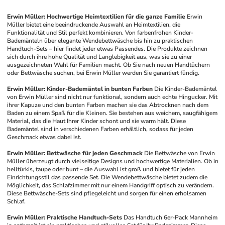
Erwin Müller: Hochwertige Heimtextilien für die ganze Familie
Erwin 
Müller bietet eine beeindruckende Auswahl an Heimtextilien, die 
Funktionalität und Stil perfekt kombinieren. Von farbenfrohen Kinder-
Bademänteln über elegante Wendebettwäsche bis hin zu praktischen 
Handtuch-Sets – hier findet jeder etwas Passendes. Die Produkte zeichnen 
sich durch ihre hohe Qualität und Langlebigkeit aus, was sie zu einer 
ausgezeichneten Wahl für Familien macht. Ob Sie nach neuen Handtüchern 
oder Bettwäsche suchen, bei Erwin Müller werden Sie garantiert fündig.
Erwin Müller: Kinder-Bademäntel in bunten Farben
Die Kinder-Bademäntel 
von Erwin Müller sind nicht nur funktional, sondern auch echte Hingucker. Mit 
ihrer Kapuze und den bunten Farben machen sie das Abtrocknen nach dem 
Baden zu einem Spaß für die Kleinen. Sie bestehen aus weichem, saugfähigem 
Material, das die Haut Ihrer Kinder schont und sie warm hält. Diese 
Bademäntel sind in verschiedenen Farben erhältlich, sodass für jeden 
Geschmack etwas dabei ist.
Erwin Müller: Bettwäsche für jeden Geschmack
Die Bettwäsche von Erwin 
Müller überzeugt durch vielseitige Designs und hochwertige Materialien. Ob in 
helltürkis, taupe oder bunt – die Auswahl ist groß und bietet für jeden 
Einrichtungsstil das passende Set. Die Wendebettwäsche bietet zudem die 
Möglichkeit, das Schlafzimmer mit nur einem Handgriff optisch zu verändern. 
Diese Bettwäsche-Sets sind pflegeleicht und sorgen für einen erholsamen 
Schlaf. 
Erwin Müller: Praktische Handtuch-Sets
Das Handtuch 6er-Pack Mannheim 