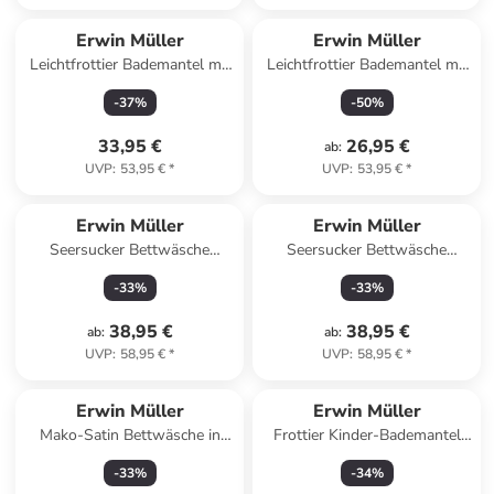
Erwin Müller
Erwin Müller
Leichtfrottier Bademantel mit
Leichtfrottier Bademantel mit
Kapuze Limbach in mauve
Kapuze Limbach in weinrot
-
37
%
-
50
%
33,95 €
26,95 €
ab
:
UVP
:
53,95 €
*
UVP
:
53,95 €
*
Erwin Müller
Erwin Müller
Seersucker Bettwäsche
Seersucker Bettwäsche
Rosenheim in weiß
Rosenheim in taupe
-
33
%
-
33
%
38,95 €
38,95 €
ab
:
ab
:
UVP
:
58,95 €
*
UVP
:
58,95 €
*
Erwin Müller
Erwin Müller
Mako-Satin Bettwäsche in
Frottier Kinder-Bademantel
blau
mit Kapuze in bunt
-
33
%
-
34
%