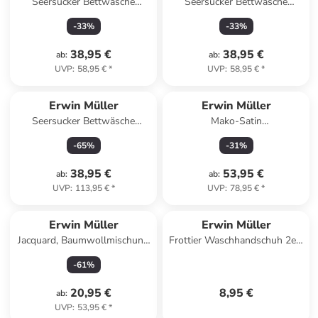
Seersucker Bettwäsche
Seersucker Bettwäsche
Rosenheim in dunkelblau
Rosenheim in flieder
-
33
%
-
33
%
38,95 €
38,95 €
ab
:
ab
:
UVP
:
58,95 €
*
UVP
:
58,95 €
*
Erwin Müller
Erwin Müller
Seersucker Bettwäsche
Mako-Satin
Rosenheim in silber
Wendebettwäsche in taupe-
-
65
%
-
31
%
weiß
38,95 €
53,95 €
ab
:
ab
:
UVP
:
113,95 €
*
UVP
:
78,95 €
*
Erwin Müller
Erwin Müller
Jacquard, Baumwollmischung
Frottier Waschhandschuh 2er-
Tischdecke Oberhausen in
Pack Karlsruhe in weiß
-
61
%
dunkelgrün
20,95 €
8,95 €
ab
:
UVP
:
53,95 €
*