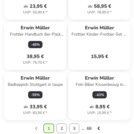
23,95 €
58,95 €
ab
:
ab
:
UVP
:
53,90 €
*
UVP
:
78,95 €
*
Erwin Müller
Erwin Müller
Frottier Handtuch 6er-Pack
Frottier Kinder-Frottier-Set 3-
Mannheim in anthrazit
teilig in grün
-
48
%
38,95 €
15,95 €
UVP
:
75,70 €
*
Erwin Müller
Erwin Müller
Badteppich Stuttgart in taupe
Fein Biber Kissenbezug in
petrol-grün
-
59
%
-
43
%
33,95 €
8,95 €
ab
:
ab
:
UVP
:
83,95 €
*
UVP
:
15,95 €
*
1
2
3
...
68