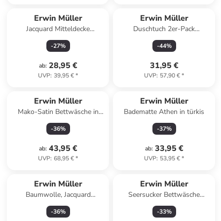
Erwin Müller
Erwin Müller
Jacquard Mitteldecke
Duschtuch 2er-Pack
Düsseldorf in natur
Mannheim in anthrazit
-
27
%
-
44
%
28,95 €
31,95 €
ab
:
UVP
:
39,95 €
*
UVP
:
57,90 €
*
Erwin Müller
Erwin Müller
Mako-Satin Bettwäsche in
Badematte Athen in türkis
mint-silber
-
36
%
-
37
%
43,95 €
33,95 €
ab
:
ab
:
UVP
:
68,95 €
*
UVP
:
53,95 €
*
Erwin Müller
Erwin Müller
Baumwolle, Jacquard
Seersucker Bettwäsche
Geschirrtuch 10er-Pack in
Rosenheim in aubergine
-
36
%
-
33
%
grau