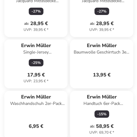
Jacquard Mitteldecke
Jacquard Mitteldecke
Düsseldorf in oliv
Düsseldorf in gelb
-
27
%
-
27
%
28,95 €
28,95 €
ab
:
ab
:
UVP
:
39,95 €
*
UVP
:
39,95 €
*
Erwin Müller
Erwin Müller
Single-Jersey
Baumwolle Geschirrtuch 3er-
Seitenschläferkissenbezug
Pack in Waldtiere
-
25
%
Murnau in grau
17,95 €
13,95 €
UVP
:
23,95 €
*
Erwin Müller
Erwin Müller
Waschhandschuh 2er-Pack
Handtuch 6er-Pack
Heidelberg in türkis
Heidenheim in ozeanblau
-
15
%
6,95 €
58,95 €
ab
:
UVP
:
69,70 €
*