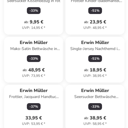
Seersucker Kissenbezug in rot
Frottier Kinder-Bademantel
mit Kapuze in rosa
-
33
%
-
51
%
9,95 €
23,95 €
ab
:
ab
:
UVP
:
14,95 €
*
UVP
:
48,95 €
*
Erwin Müller
Erwin Müller
Mako-Satin Bettwäsche in
Single-Jersey Nachthemd in
dunkelblau
marine/weiß
-
33
%
-
51
%
48,95 €
18,95 €
ab
:
ab
:
UVP
:
73,95 €
*
UVP
:
38,95 €
*
Erwin Müller
Erwin Müller
Frottier, Jacquard Handtuch
Seersucker Bettwäsche
4er-Pack Sigmaringen in
Rosenheim in anthrazit
-
37
%
-
33
%
apfelgrün
33,95 €
38,95 €
ab
:
UVP
:
53,95 €
*
UVP
:
58,95 €
*