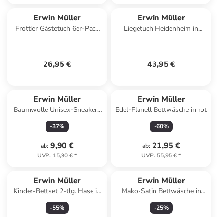
Erwin Müller
Erwin Müller
Frottier Gästetuch 6er-Pack
Liegetuch Heidenheim in
Sindelfingen in weiß
marine
26,95 €
43,95 €
Erwin Müller
Erwin Müller
Baumwolle Unisex-Sneaker-
Edel-Flanell Bettwäsche in rot
Socken 6 Paar in grau
-
37
%
-
60
%
9,90 €
21,95 €
ab
:
ab
:
UVP
:
15,90 €
*
UVP
:
55,95 €
*
Erwin Müller
Erwin Müller
Kinder-Bettset 2-tlg. Hase in
Mako-Satin Bettwäsche in
weiß
blau
-
55
%
-
25
%