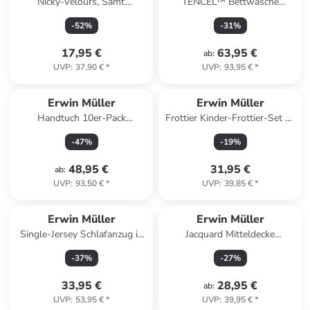
Nicky-Velours, Samt
TENCEL™ Bettwäsche
Kissenhülle 2er-Pack
Schwandorf in jade
-
52
%
-
31
%
Manchester in hellbraun
17,95 €
63,95 €
ab
:
UVP
:
37,90 €
*
UVP
:
93,95 €
*
Erwin Müller
Erwin Müller
Handtuch 10er-Pack
Frottier Kinder-Frottier-Set 4-
Heidelberg in marine
teilig in grün
-
47
%
-
19
%
48,95 €
31,95 €
ab
:
UVP
:
93,50 €
*
UVP
:
39,85 €
*
Erwin Müller
Erwin Müller
Single-Jersey Schlafanzug in
Jacquard Mitteldecke
marine
Düsseldorf in rauchblau
-
37
%
-
27
%
33,95 €
28,95 €
ab
:
UVP
:
53,95 €
*
UVP
:
39,95 €
*