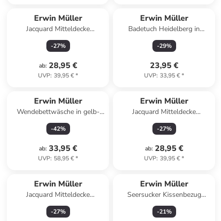
Erwin Müller
Erwin Müller
Jacquard Mitteldecke
Badetuch Heidelberg in
Düsseldorf in anthrazit
fuchsia
-
27
%
-
29
%
28,95 €
23,95 €
ab
:
UVP
:
39,95 €
*
UVP
:
33,95 €
*
Erwin Müller
Erwin Müller
Wendebettwäsche in gelb-
Jacquard Mitteldecke
anthrazit
Düsseldorf in creme
-
42
%
-
27
%
33,95 €
28,95 €
ab
:
ab
:
UVP
:
58,95 €
*
UVP
:
39,95 €
*
Erwin Müller
Erwin Müller
Jacquard Mitteldecke
Seersucker Kissenbezug
Düsseldorf in grün
Rosenheim in weiß
-
27
%
-
21
%