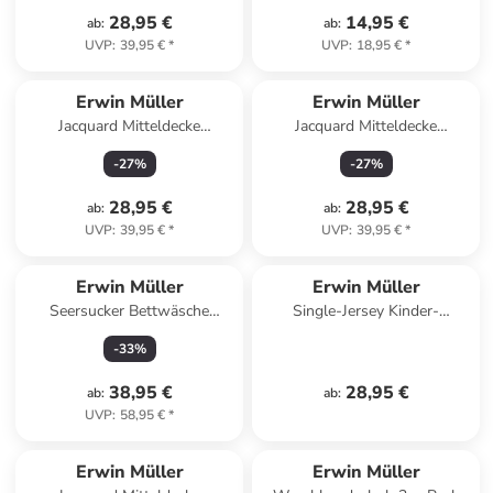
28,95 €
14,95 €
ab
:
ab
:
UVP
:
39,95 €
*
UVP
:
18,95 €
*
Erwin Müller
Erwin Müller
Jacquard Mitteldecke
Jacquard Mitteldecke
Düsseldorf in grau
Düsseldorf in weiß
-
27
%
-
27
%
28,95 €
28,95 €
ab
:
ab
:
UVP
:
39,95 €
*
UVP
:
39,95 €
*
Erwin Müller
Erwin Müller
Seersucker Bettwäsche
Single-Jersey Kinder-
Rosenheim in rot
Schlafanzug in blau
-
33
%
38,95 €
28,95 €
ab
:
ab
:
UVP
:
58,95 €
*
Erwin Müller
Erwin Müller