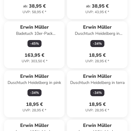
38,95 €
38,95 €
ab
:
ab
:
UVP
:
58,95 €
*
UVP
:
43,95 €
*
Erwin Müller
Erwin Müller
Badetuch 10er-Pack
Duschtuch Heidelberg in
Heidelberg in creme
hellblau
-
45
%
-
34
%
163,95 €
18,95 €
UVP
:
303,50 €
*
UVP
:
28,95 €
*
Erwin Müller
Erwin Müller
Duschtuch Heidelberg in pink
Duschtuch Heidelberg in terra
-
34
%
-
34
%
18,95 €
18,95 €
UVP
:
28,95 €
*
UVP
:
28,95 €
*
Erwin Müller
Erwin Müller