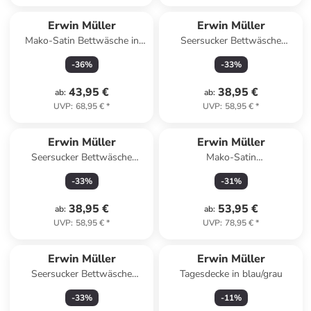
Erwin Müller
Erwin Müller
Mako-Satin Bettwäsche in
Seersucker Bettwäsche
gelb-grau
Rosenheim in creme
-
36
%
-
33
%
43,95 €
38,95 €
ab
:
ab
:
UVP
:
68,95 €
*
UVP
:
58,95 €
*
Erwin Müller
Erwin Müller
Seersucker Bettwäsche
Mako-Satin
Rosenheim in apfelgrün
Wendebettwäsche in blau-
-
33
%
-
31
%
weiß
38,95 €
53,95 €
ab
:
ab
:
UVP
:
58,95 €
*
UVP
:
78,95 €
*
Erwin Müller
Erwin Müller
Seersucker Bettwäsche
Tagesdecke in blau/grau
Rosenheim in türkis
-
33
%
-
11
%