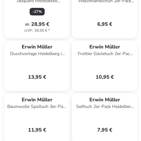
Jacquard Mitteldecke
Waschhandschuh 2er-Pack
Düsseldorf in beige
Heidelberg in royalblau
-
27
%
28,95 €
6,95 €
ab
:
UVP
:
39,95 €
*
Erwin Müller
Erwin Müller
Duschvorlage Heidelberg in
Frottier Gästetuch 2er-Pack
braun
Karlsruhe in blau
13,95 €
10,95 €
Erwin Müller
Erwin Müller
Baumwolle Spültuch 3er-Pack
Seiftuch 2er-Pack Heidelberg
in grün
in lila
11,95 €
7,95 €