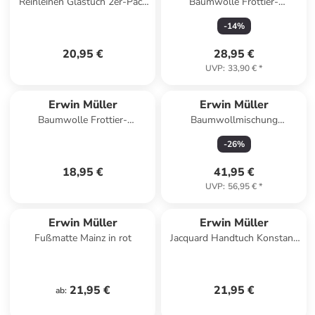
Reinleinen Glastuch 2er-Pack
Baumwolle Frottier-
in wollweiß-blau
Geschirrtuch 4er-Pack in grün
-
14
%
20,95 €
28,95 €
UVP
:
33,90 €
*
Erwin Müller
Erwin Müller
Baumwolle Frottier-
Baumwollmischung
Geschirrtuch 2er-Pack in beige
Tischdecke Neuss in gelb
-
26
%
18,95 €
41,95 €
UVP
:
56,95 €
*
Erwin Müller
Erwin Müller
Fußmatte Mainz in rot
Jacquard Handtuch Konstanz
in altrosa
21,95 €
21,95 €
ab
: