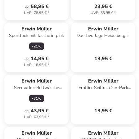
58,95 €
23,95 €
ab
:
UVP
:
78,95 €
*
UVP
:
33,95 €
*
Erwin Müller
Erwin Müller
Sporttuch mit Tasche in pink
Duschvorlage Heidelberg in
hellgrau
-
21
%
14,95 €
13,95 €
ab
:
UVP
:
18,95 €
*
Erwin Müller
Erwin Müller
Seersucker Bettwäsche
Frottier Seiftuch 2er-Pack
Rosenheim in blau
Konstanz in altrosa
-
31
%
43,95 €
13,95 €
ab
:
UVP
:
63,95 €
*
Erwin Müller
Erwin Müller