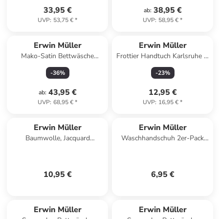
33,95 €
38,95 €
ab
:
UVP
:
53,75 €
*
UVP
:
58,95 €
*
Erwin Müller
Erwin Müller
Mako-Satin Bettwäsche
Frottier Handtuch Karlsruhe in
Landshut in silber
dunkelblau
-
36
%
-
23
%
43,95 €
12,95 €
ab
:
UVP
:
68,95 €
*
UVP
:
16,95 €
*
Erwin Müller
Erwin Müller
Baumwolle, Jacquard
Waschhandschuh 2er-Pack
Geschirrtuch 2er-Pack in Karo
Heidelberg in terra
grün/grau
10,95 €
6,95 €
Erwin Müller
Erwin Müller