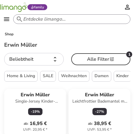
family
Shop
Erwin Müller
1
Beliebtheit
Alle Filter
Home & Living
SALE
Weihnachten
Damen
Kinder
Erwin Müller
Erwin Müller
Single-Jersey Kinder-
Leichtfrottier Bademantel mit
Nachthemd in rosa/weiß/grau
Kapuze Meersburg in weiß
-
19
%
-
27
%
16,95 €
38,95 €
ab
:
ab
:
UVP
:
20,95 €
*
UVP
:
53,95 €
*