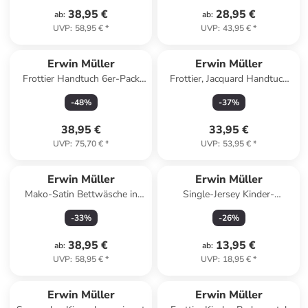
38,95 €
28,95 €
ab
:
ab
:
UVP
:
58,95 €
*
UVP
:
43,95 €
*
Erwin Müller
Erwin Müller
Frottier Handtuch 6er-Pack
Frottier, Jacquard Handtuch
Mannheim in petrol
4er-Pack Sigmaringen in jade
-
48
%
-
37
%
38,95 €
33,95 €
UVP
:
75,70 €
*
UVP
:
53,95 €
*
Erwin Müller
Erwin Müller
Mako-Satin Bettwäsche in
Single-Jersey Kinder-
grün-gelb
Nachthemd in rosa
-
33
%
-
26
%
38,95 €
13,95 €
ab
:
ab
:
UVP
:
58,95 €
*
UVP
:
18,95 €
*
Erwin Müller
Erwin Müller