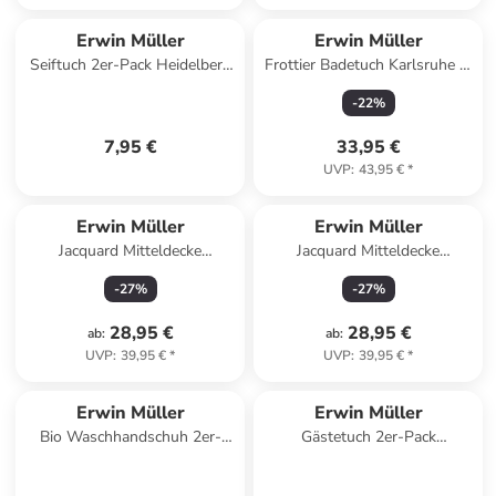
Erwin Müller
Erwin Müller
Seiftuch 2er-Pack Heidelberg
Frottier Badetuch Karlsruhe in
in hellgrün
hellgrau
-
22
%
7,95 €
33,95 €
UVP
:
43,95 €
*
Erwin Müller
Erwin Müller
Jacquard Mitteldecke
Jacquard Mitteldecke
Düsseldorf in burgund
Düsseldorf in terra
-
27
%
-
27
%
28,95 €
28,95 €
ab
:
ab
:
UVP
:
39,95 €
*
UVP
:
39,95 €
*
Erwin Müller
Erwin Müller
Bio Waschhandschuh 2er-
Gästetuch 2er-Pack
Pack Tübingen in jade
Heidelberg in lila