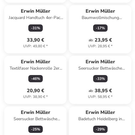
Erwin Müller
Erwin Müller
Jacquard Handtuch 4er-Pack
Baumwollmischung
Ludwigsburg in beere
Kissenhülle 2er-Pack in natur
-
31
%
-
17
%
33,90 €
23,95 €
ab
:
UVP
:
49,80 €
*
UVP
:
28,95 €
*
Erwin Müller
Erwin Müller
Textilfaser Nackenrolle 2er-
Seersucker Bettwäsche
Pack Lech in weiß
Rosenheim in terra
-
46
%
-
33
%
20,90 €
38,95 €
ab
:
UVP
:
38,90 €
*
UVP
:
58,95 €
*
Erwin Müller
Erwin Müller
Seersucker Bettwäsche
Badetuch Heidelberg in
Rosenheim in gelb
hellgrau
-
25
%
-
29
%