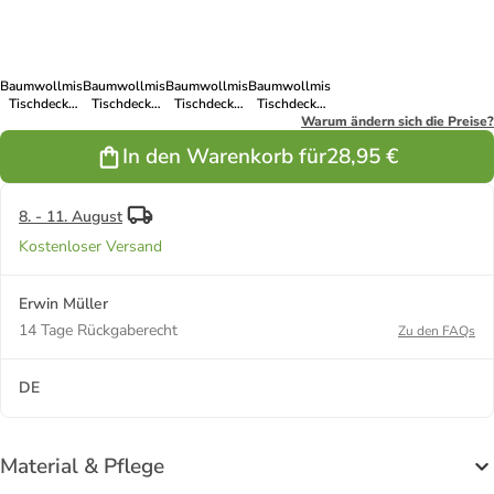
Baumwollmischung
Baumwollmischung
Baumwollmischung
Baumwollmischung
Tischdecke
Tischdecke
Tischdecke
Tischdecke
Essen in
Essen in
Essen in
Essen in
Warum ändern sich die Preise?
graphit
burgund
natur
hellgrün
In den Warenkorb für
28,95 €
8. - 11. August
Kostenloser Versand
Erwin Müller
14 Tage Rückgaberecht
Zu den FAQs
DE
Material & Pflege