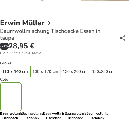
Erwin Müller
Baumwollmischung Tischdecke Essen in
taupe
28,95 €
-
21
%
UVP
:
36,95 €
*
inkl. MwSt.
Größe
110-x-140-cm
130-x-170-cm
130 x 200 cm
130x250 cm
Color
Baumwollmischung
Baumwollmischung
Baumwollmischung
Baumwollmischung
Baumwollmischung
Tischdecke
Tischdecke
Tischdecke
Tischdecke
Tischdecke
Essen in
Essen in terra
Essen in
Essen in curry
Essen in
taupe
hellgrau
salbei