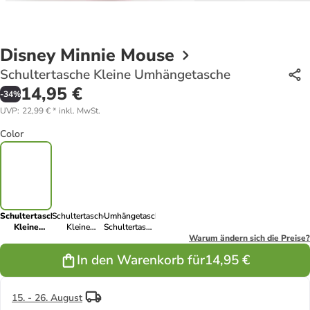
Disney Minnie Mouse
Schultertasche Kleine Umhängetasche
14,95 €
-
34
%
UVP
:
22,99 €
*
inkl. MwSt.
Color
Schultertasche
Schultertasche
Umhängetasche
Kleine
Kleine
Schultertasche
Umhängetasche
Umhängetasche
Tasche für
Warum ändern sich die Preise?
Kinder
In den Warenkorb für
14,95 €
15. - 26. August