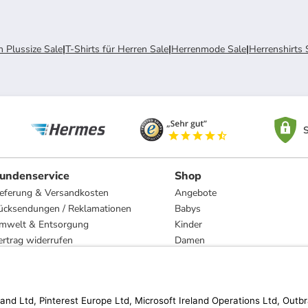
n Plussize Sale
|
T-Shirts für Herren Sale
|
Herrenmode Sale
|
Herrenshirts 
S
undenservice
Shop
ieferung & Versandkosten
Angebote
ücksendungen / Reklamationen
Babys
mwelt & Entsorgung
Kinder
ertrag widerrufen
Damen
esetzliche Gewährleistung und Reparatur
Herren
Wohnen
Trachten
Marken