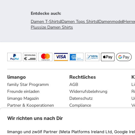
Entdecke auch
:
Damen T-Shirts
|
Damen Tops Shirts
|
Damenmode
|
Herre
Plussize Damen Shirts
limango
Rechtliches
K
family Star Programm
AGB
L
Freunde einladen
Widerrufsbelehrung
R
limango Magazin
Datenschutz
U
Partner & Kooperationen
Compliance
V
Jobs
Impressum
G
Presse
Privatsphäre-Einstellungen
Mediadaten
Geschenkgutscheinbedingungen