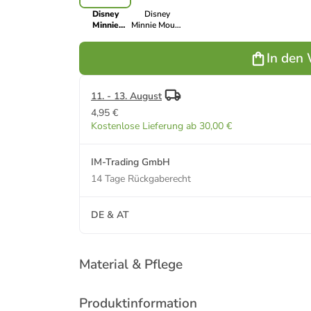
Disney
Disney
Minnie
Minnie Mouse
Mouse
Kinder T-Shirt
Kinder T-
mit Aufdruck
In den
Shirt mit
aus
Aufdruck
Baumwolle
aus
kurzarm in
Baumwolle
Pink
11. - 13. August
kurzarm in
4,95 €
Rosa
Kostenlose Lieferung ab 30,00 €
IM-Trading GmbH
14 Tage Rückgaberecht
DE & AT
Material & Pflege
Produktinformation