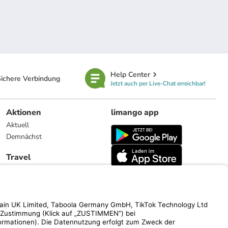
Help Center
ichere Verbindung
Jetzt auch per Live-Chat erreichbar!
Aktionen
limango app
Aktuell
Demnächst
Travel
Reiseangebote