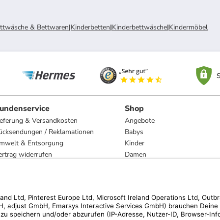
ttwäsche & Bettwaren
|
Kinderbetten
|
Kinderbettwäsche
|
Kindermöbel
S
undenservice
Shop
ieferung & Versandkosten
Angebote
ücksendungen / Reklamationen
Babys
mwelt & Entsorgung
Kinder
ertrag widerrufen
Damen
esetzliche Gewährleistung und Reparatur
Herren
Wohnen
Trachten
Marken