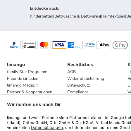
Entdecke auch
:
Kinderbetten
|
Bettwäsche & Bettwaren
|
Heimtextilien
|
Be
limango
Rechtliches
K
family Star Programm
AGB
L
Freunde einladen
Widerrufsbelehrung
R
limango Magazin
Datenschutz
U
Partner & Kooperationen
Compliance
V
Jobs
Impressum
G
Presse
Privatsphäre-Einstellungen
Mediadaten
Geschenkgutscheinbedingungen