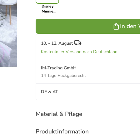
Disney
Minnie
Mouse
Baumwoll-
In den
Bettwäsche
140x200 cm
Deckenbezug
in Pink
10. - 12. August
Kostenloser Versand nach Deutschland
IM-Trading GmbH
14 Tage Rückgaberecht
DE & AT
Material & Pflege
Produktinformation