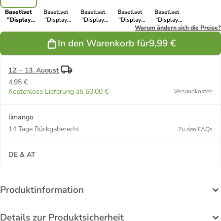
Basetlset
Basetlset
Basetlset
Basetlset
Basetlset
"Display
"Display
"Display
"Display
"Display
Dotzies" - ab
Dotzies" - ab
Dotzies" - ab
Dotzies" - ab
Warum ändern sich die Preise?
Dotzies" - ab
6 Jahren
6 Jahren
6 Jahren
6 Jahren
6 Jahren
In den Warenkorb für
9,99 €
(Überraschungsprodukt)
(Überraschungsprodukt)
(Überraschungsprodukt)
(Überraschungsprodukt)
(Überraschungsprodukt)
12. - 13. August
4,95 €
Kostenlose Lieferung ab 60,00 €
Versandkosten
limango
14 Tage Rückgaberecht
Zu den FAQs
DE & AT
Produktinformation
Details zur Produktsicherheit