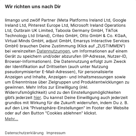
limango
Rechtliches
Kundenservice
Shop
Aktionen
Travel