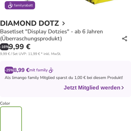
family
rabatt
DIAMOND DOTZ
Basetlset "Display Dotzies" - ab 6 Jahren
(Überraschungsprodukt)
9,99 €
-
16
%
9,99 € / Set
UVP
:
11,99 €
*
inkl. MwSt.
8,99 €
mit
family
-25%
Als
limango family
Mitglied sparst du 1,00 € bei diesem Produkt!
Jetzt Mitglied werden
Color