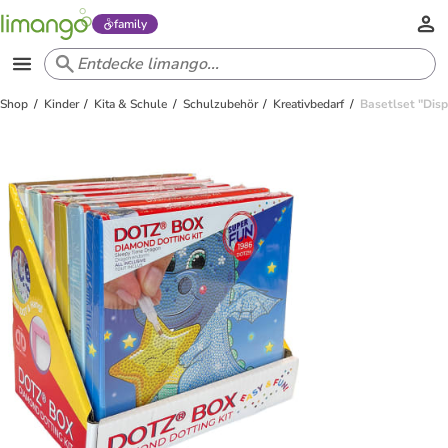
family
Shop
Kinder
Kita & Schule
Schulzubehör
Kreativbedarf
Basetlset "Disp