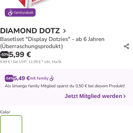
family
rabatt
DIAMOND DOTZ
Basetlset "Display Dotzies" - ab 6 Jahren
(Überraschungsprodukt)
5,99 €
-
50
%
5,99 € / Set
UVP
:
11,99 €
*
inkl. MwSt.
5,49 €
mit
family
-54%
Als
limango family
Mitglied sparst du 0,50 € bei diesem Produkt!
Jetzt Mitglied werden
Color