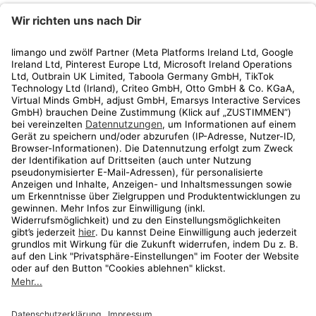
limango
Rechtliches
Kundenservice
Shop
Aktionen
Travel