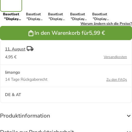
Basetlset
Basetlset
Basetlset
Basetlset
Basetlset
"Display
"Display
"Display
"Display
"Display
Dotzies" - ab
Dotzies" - ab
Dotzies" - ab
Dotzies" - ab
Warum ändern sich die Preise?
Dotzies" - ab
6 Jahren
6 Jahren
6 Jahren
6 Jahren
6 Jahren
In den Warenkorb für
5,99 €
(Überraschungsprodukt)
(Überraschungsprodukt)
(Überraschungsprodukt)
(Überraschungsprodukt)
(Überraschungsprodukt)
11. August
4,95 €
Versandkosten
limango
14 Tage Rückgaberecht
Zu den FAQs
DE & AT
Produktinformation