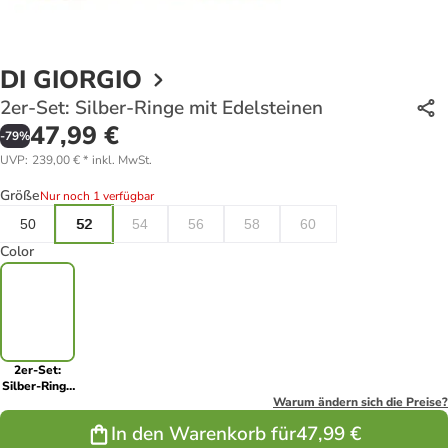
DI GIORGIO
2er-Set: Silber-Ringe mit Edelsteinen
47,99 €
-
79
%
UVP
:
239,00 €
*
inkl. MwSt.
Größe
Nur noch 1 verfügbar
50
52
54
56
58
60
Color
2er-Set:
Silber-Ringe
mit
Warum ändern sich die Preise?
Edelsteinen
In den Warenkorb für
47,99 €