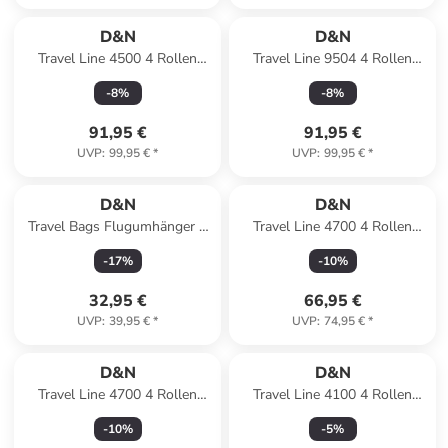
D&N
D&N
Travel Line 4500 4 Rollen
Travel Line 9504 4 Rollen
Trolley L 75 cm mit Dehnfalte
Trolley M 67 cm mit Dehnfalte
-
8
%
-
8
%
in grey
in black
91,95 €
91,95 €
UVP
:
99,95 €
*
UVP
:
99,95 €
*
D&N
D&N
Travel Bags Flugumhänger II
Travel Line 4700 4 Rollen
34 cm in schwarz
Kabinentrolley 55 cm mit
-
17
%
-
10
%
Dehnfalte in black
32,95 €
66,95 €
UVP
:
39,95 €
*
UVP
:
74,95 €
*
D&N
D&N
Travel Line 4700 4 Rollen
Travel Line 4100 4 Rollen
Kabinentrolley 55 cm mit
Kabinentrolley S 53 cm in
-
10
%
-
5
%
Dehnfalte in cream white
blue