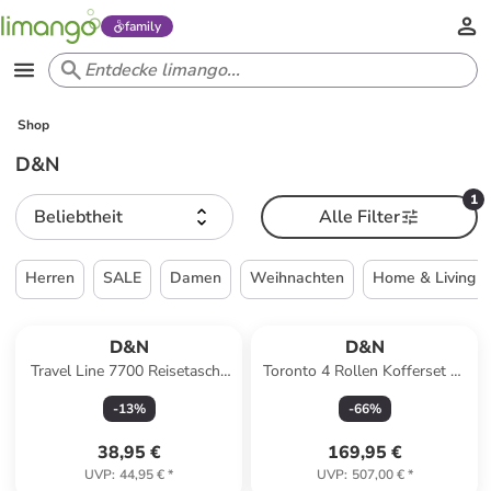
family
Shop
D&N
1
Beliebtheit
Alle Filter
Herren
SALE
Damen
Weihnachten
Home & Living
D&N
D&N
Travel Line 7700 Reisetasche
Toronto 4 Rollen Kofferset 3-
59 cm in rot-
teilig mit Dehnfalte in greyed
-
13
%
-
66
%
sage
38,95 €
169,95 €
UVP
:
44,95 €
*
UVP
:
507,00 €
*