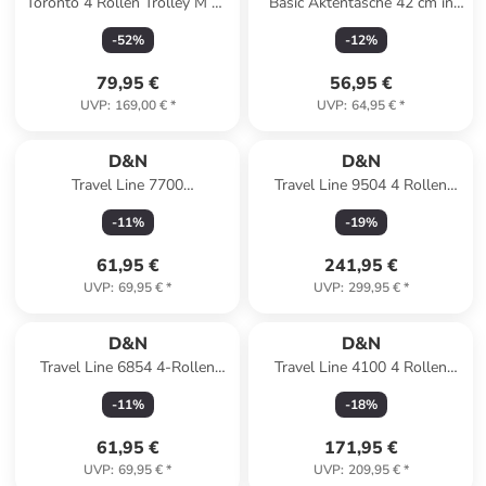
Toronto 4 Rollen Trolley M 65
Basic Aktentasche 42 cm in
cm mit Dehnfalte in teal blue
Schwarz
-
52
%
-
12
%
79,95 €
56,95 €
UVP
:
169,00 €
*
UVP
:
64,95 €
*
D&N
D&N
Travel Line 7700
Travel Line 9504 4 Rollen
Rollenreisetasche 65 cm in
Kofferset 3-teilig mit
-
11
%
-
19
%
schwarz
Dehnfalte in navy
61,95 €
241,95 €
UVP
:
69,95 €
*
UVP
:
299,95 €
*
D&N
D&N
Travel Line 6854 4-Rollen
Travel Line 4100 4 Rollen
Kabinentrolley 55 cm in
Kofferset 3-teilig in lime green
-
11
%
-
18
%
bordeaux
61,95 €
171,95 €
UVP
:
69,95 €
*
UVP
:
209,95 €
*