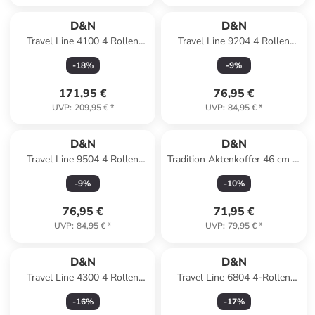
D&N
D&N
Travel Line 4100 4 Rollen
Travel Line 9204 4 Rollen
Kofferset 3-teilig in black
Kabinentrolley 55 cm in blau
-
18
%
-
9
%
171,95 €
76,95 €
UVP
:
209,95 €
*
UVP
:
84,95 €
*
D&N
D&N
Travel Line 9504 4 Rollen
Tradition Aktenkoffer 46 cm in
Kabinentrolley S 55 cm in
schwarz
-
9
%
-
10
%
dark red
76,95 €
71,95 €
UVP
:
84,95 €
*
UVP
:
79,95 €
*
D&N
D&N
Travel Line 4300 4 Rollen
Travel Line 6804 4-Rollen
Kofferset 3-teilig in schwarz
Kofferset 3tlg. in bordeaux
-
16
%
-
17
%