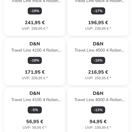
Travel Line 9504 4 Rollen
Travel Line 6804 4-Rollen
Kofferset 3-teilig mit
Kofferset 3tlg. in schwarz
-
19
%
-
17
%
Dehnfalte in petrol
241,95 €
196,95 €
UVP
:
299,95 €
*
UVP
:
239,95 €
*
D&N
D&N
Travel Line 4100 4 Rollen
Travel Line 4500 4 Rollen
Kofferset 3-teilig in blue
Kofferset 3-teilig mit
-
18
%
-
16
%
Dehnfalte in darkblue
171,95 €
216,95 €
UVP
:
209,95 €
*
UVP
:
259,95 €
*
D&N
D&N
Travel Line 4100 4 Rollen
Travel Line 4000 4-Rollen
Kabinentrolley S 53 cm in
Trolley 66 cm in grün
-
5
%
-
13
%
black
56,95 €
94,95 €
UVP
:
59,95 €
*
UVP
:
109,95 €
*