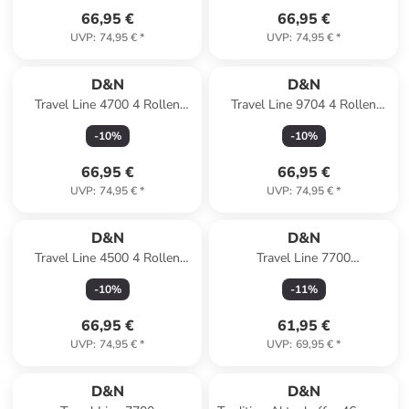
66,95 €
66,95 €
UVP
:
74,95 €
*
UVP
:
74,95 €
*
D&N
D&N
Travel Line 4700 4 Rollen
Travel Line 9704 4 Rollen
Kabinentrolley 55 cm mit
Kabinentrolley S 55 cm mit
-
10
%
-
10
%
Dehnfalte in navy
Dehnfalte in dark red
66,95 €
66,95 €
UVP
:
74,95 €
*
UVP
:
74,95 €
*
D&N
D&N
Travel Line 4500 4 Rollen
Travel Line 7700
Kabinentrolley S 55 cm mit
Rollenreisetasche 65 cm in
-
10
%
-
11
%
Dehnfalte in darkblue
rot2
66,95 €
61,95 €
UVP
:
74,95 €
*
UVP
:
69,95 €
*
D&N
D&N