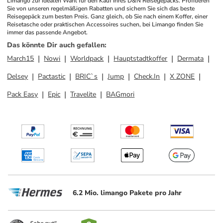
Limango zur idealen Wahl für den Kauf Ihres D&N Reisegepäcks. Profitieren 
Sie von unseren regelmäßigen Rabatten und sichern Sie sich das beste 
Reisegepäck zum besten Preis. Ganz gleich, ob Sie nach einem Koffer, einer 
Reisetasche oder praktischen Accessoires suchen, bei Limango finden Sie 
immer das passende Angebot.
Das könnte Dir auch gefallen
:
March15
Nowi
Worldpack
Hauptstadtkoffer
Dermata
Delsey
Pactastic
BRIC`s
Jump
Check.In
X ZONE
Pack Easy
Epic
Travelite
BAGmori
6.2 Mio. limango Pakete pro Jahr