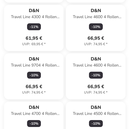
D&N
D&N
Travel Line 4300 4 Rollen
Travel Line 4600 4 Rollen
Kabinentrolley S 55 cm in
Kabinentrolley S 55 cm in
-
11
%
-
10
%
dark green
grey
61,95 €
66,95 €
UVP
:
69,95 €
*
UVP
:
74,95 €
*
D&N
D&N
Travel Line 9704 4 Rollen
Travel Line 4600 4 Rollen
Kabinentrolley S 55 cm mit
Kabinentrolley S 55 cm in
-
10
%
-
10
%
Dehnfalte in black
petrol
66,95 €
66,95 €
UVP
:
74,95 €
*
UVP
:
74,95 €
*
D&N
D&N
Travel Line 4700 4 Rollen
Travel Line 4500 4 Rollen
Kabinentrolley 55 cm mit
Kabinentrolley S 55 cm mit
-
10
%
-
10
%
Dehnfalte in olive green
Dehnfalte in black