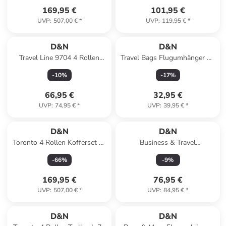
169,95 €
101,95 €
UVP
:
507,00 €
*
UVP
:
119,95 €
*
D&N
D&N
Travel Line 9704 4 Rollen
Travel Bags Flugumhänger 39
Kabinentrolley S 55 cm mit
cm in schwarz
-
10
%
-
17
%
Dehnfalte in dark blue
66,95 €
32,95 €
UVP
:
74,95 €
*
UVP
:
39,95 €
*
D&N
D&N
Toronto 4 Rollen Kofferset 3-
Business & Travel
teilig mit Dehnfalte in black
Pilotenkoffer 46 cm in
-
66
%
-
9
%
schwarz
169,95 €
76,95 €
UVP
:
507,00 €
*
UVP
:
84,95 €
*
D&N
D&N