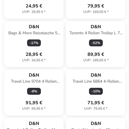
24,95 €
79,95 €
UVP
:
29,95 €
*
UVP
:
169,00 €
*
D&N
D&N
Bags & More Reisetasche 58
Toronto 4 Rollen Trolley L 75
cm in schwarz
cm mit Dehnfalte in black
-
17
%
-
52
%
28,95 €
89,95 €
UVP
:
34,95 €
*
UVP
:
189,00 €
*
D&N
D&N
Travel Line 9704 4 Rollen
Travel Line 6864 4-Rollen
Trolley L 78 cm mit Dehnfalte
Trolley 66 cm in schwarz
-
8
%
-
10
%
in dark red
91,95 €
71,95 €
UVP
:
99,95 €
*
UVP
:
79,95 €
*
D&N
D&N