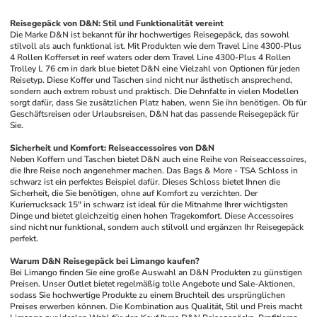
Reisegepäck von D&N: Stil und Funktionalität vereint
Die Marke D&N ist bekannt für ihr hochwertiges Reisegepäck, das sowohl 
stilvoll als auch funktional ist. Mit Produkten wie dem Travel Line 4300-Plus 
4 Rollen Kofferset in reef waters oder dem Travel Line 4300-Plus 4 Rollen 
Trolley L 76 cm in dark blue bietet D&N eine Vielzahl von Optionen für jeden 
Reisetyp. Diese Koffer und Taschen sind nicht nur ästhetisch ansprechend, 
sondern auch extrem robust und praktisch. Die Dehnfalte in vielen Modellen 
sorgt dafür, dass Sie zusätzlichen Platz haben, wenn Sie ihn benötigen. Ob für 
Geschäftsreisen oder Urlaubsreisen, D&N hat das passende Reisegepäck für 
Sie.
Sicherheit und Komfort: Reiseaccessoires von D&N
Neben Koffern und Taschen bietet D&N auch eine Reihe von Reiseaccessoires, 
die Ihre Reise noch angenehmer machen. Das Bags & More - TSA Schloss in 
schwarz ist ein perfektes Beispiel dafür. Dieses Schloss bietet Ihnen die 
Sicherheit, die Sie benötigen, ohne auf Komfort zu verzichten. Der 
Kurierrucksack 15" in schwarz ist ideal für die Mitnahme Ihrer wichtigsten 
Dinge und bietet gleichzeitig einen hohen Tragekomfort. Diese Accessoires 
sind nicht nur funktional, sondern auch stilvoll und ergänzen Ihr Reisegepäck 
perfekt.
Warum D&N Reisegepäck bei Limango kaufen?
Bei Limango finden Sie eine große Auswahl an D&N Produkten zu günstigen 
Preisen. Unser Outlet bietet regelmäßig tolle Angebote und Sale-Aktionen, 
sodass Sie hochwertige Produkte zu einem Bruchteil des ursprünglichen 
Preises erwerben können. Die Kombination aus Qualität, Stil und Preis macht 