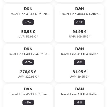
D&N
D&N
Travel Line 4100 4 Rollen
Travel Line 4000 4-Rollen
Kabinentrolley S 53 cm in
Trolley 66 cm in navy
-
5
%
-
13
%
taupe
56,95 €
94,95 €
UVP
:
59,95 €
*
UVP
:
109,95 €
*
D&N
D&N
Travel Line 6400 2-4-Rollen
Travel Line 4500 4 Rollen
Kofferset 3tlg. in bordeaux
Trolley M 65 cm mit Dehnfalte
-
16
%
-
8
%
in petrol
276,95 €
81,95 €
UVP
:
329,95 €
*
UVP
:
89,95 €
*
D&N
D&N
Travel Line 4500 4 Rollen
Travel Line 4700 4 Rollen
Trolley M 65 cm mit Dehnfalte
Trolley 68 cm mit Dehnfalte in
-
8
%
-
8
%
in grey
cream white