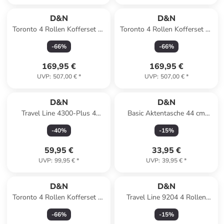
D&N
D&N
Toronto 4 Rollen Kofferset 3-
Toronto 4 Rollen Kofferset 3-
teilig mit Dehnfalte in navy
teilig mit Dehnfalte in teal
-
66
%
-
66
%
blue
169,95 €
169,95 €
UVP
:
507,00 €
*
UVP
:
507,00 €
*
D&N
D&N
Travel Line 4300-Plus 4
Basic Aktentasche 44 cm
Rollen Trolley M 65 cm mit
Laptopfach in grau
-
40
%
-
15
%
Dehnfalte in black
59,95 €
33,95 €
UVP
:
99,95 €
*
UVP
:
39,95 €
*
D&N
D&N
Toronto 4 Rollen Kofferset 3-
Travel Line 9204 4 Rollen
teilig mit Dehnfalte in mocha
Trolley L 76 cm mit Dehnfalte
-
66
%
-
15
%
brown
in purple