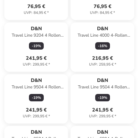
76,95 €
76,95 €
UVP
:
84,95 €
*
UVP
:
84,95 €
*
D&N
D&N
Travel Line 9204 4 Rollen
Travel Line 4000 4-Rollen
Kofferset 3-teilig mit
Kofferset 3tlg. in pink
-
19
%
-
16
%
Dehnfalte in schwarz
241,95 €
216,95 €
UVP
:
299,95 €
*
UVP
:
259,95 €
*
D&N
D&N
Travel Line 9504 4 Rollen
Travel Line 9504 4 Rollen
Kofferset 3-teilig mit
Kofferset 3-teilig mit
-
19
%
-
19
%
Dehnfalte in black
Dehnfalte in dark red
241,95 €
241,95 €
UVP
:
299,95 €
*
UVP
:
299,95 €
*
D&N
D&N