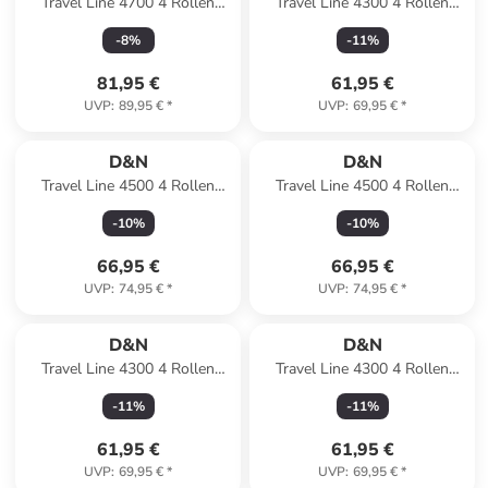
Travel Line 4700 4 Rollen
Travel Line 4300 4 Rollen
Trolley 68 cm mit Dehnfalte in
Kabinentrolley S 55 cm in
-
8
%
-
11
%
olive green
schwarz
81,95 €
61,95 €
UVP
:
89,95 €
*
UVP
:
69,95 €
*
D&N
D&N
Travel Line 4500 4 Rollen
Travel Line 4500 4 Rollen
Kabinentrolley S 55 cm mit
Kabinentrolley S 55 cm mit
-
10
%
-
10
%
Dehnfalte in petrol
Dehnfalte in grey
66,95 €
66,95 €
UVP
:
74,95 €
*
UVP
:
74,95 €
*
D&N
D&N
Travel Line 4300 4 Rollen
Travel Line 4300 4 Rollen
Kabinentrolley S 55 cm in
Kabinentrolley S 55 cm in
-
11
%
-
11
%
weiß
dunkelblau
61,95 €
61,95 €
UVP
:
69,95 €
*
UVP
:
69,95 €
*