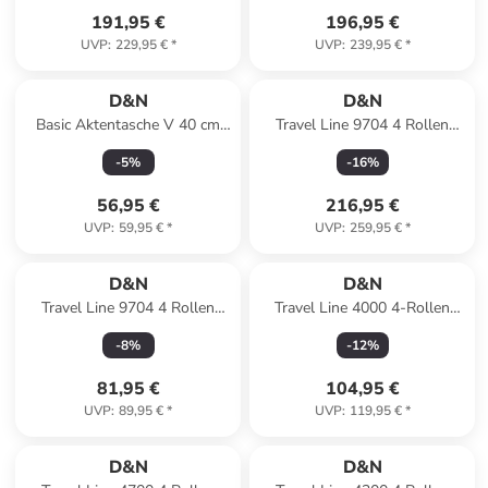
191,95 €
196,95 €
UVP
:
229,95 €
*
UVP
:
239,95 €
*
D&N
D&N
Basic Aktentasche V 40 cm
Travel Line 9704 4 Rollen
Laptopfach in schwarz
Kofferset 3-teilig mit
-
5
%
-
16
%
Dehnfalte in dark red
56,95 €
216,95 €
UVP
:
59,95 €
*
UVP
:
259,95 €
*
D&N
D&N
Travel Line 9704 4 Rollen
Travel Line 4000 4-Rollen
Trolley M 68 cm mit Dehnfalte
Trolley 76 cm in navy
-
8
%
-
12
%
in dark red
81,95 €
104,95 €
UVP
:
89,95 €
*
UVP
:
119,95 €
*
D&N
D&N