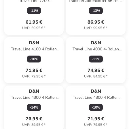
Travel Line 7700
Tradition Aktenkoffer 46 cm in
Rollenreisetasche 65 cm in
schwarz
-
11
%
-
13
%
blau2
61,95 €
86,95 €
UVP
:
69,95 €
*
UVP
:
99,95 €
*
D&N
D&N
Travel Line 4100 4 Rollen
Travel Line 4000 4-Rollen
Trolley L 74 cm in lime green
Kabinentrolley 55 cm in pink
-
10
%
-
11
%
71,95 €
74,95 €
UVP
:
79,95 €
*
UVP
:
84,95 €
*
D&N
D&N
Travel Line 4300 4 Rollen
Travel Line 4300 4 Rollen
Trolley L 78 cm in dunkelblau
Trolley M 68 cm in weiß
-
14
%
-
10
%
76,95 €
71,95 €
UVP
:
89,95 €
*
UVP
:
79,95 €
*