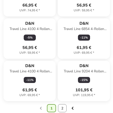
66,95 €
56,95 €
UVP
:
74,95 €
*
UVP
:
59,95 €
*
D&N
D&N
Travel Line 4100 4 Rollen
Travel Line 6854 4-Rollen
Kabinentrolley S 53 cm in lime
Kabinentrolley 55 cm in petrol
-
5
%
-
11
%
green
56,95 €
61,95 €
UVP
:
59,95 €
*
UVP
:
69,95 €
*
D&N
D&N
Travel Line 4100 4 Rollen
Travel Line 9204 4 Rollen
Trolley M 64 cm in grey
Trolley L 76 cm mit Dehnfalte
-
11
%
-
15
%
in grau
61,95 €
101,95 €
UVP
:
69,95 €
*
UVP
:
119,95 €
*
1
2