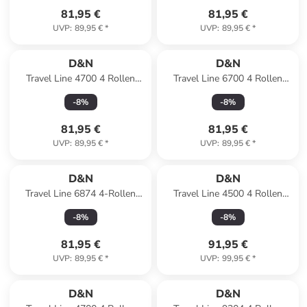
81,95 €
81,95 €
UVP
:
89,95 €
*
UVP
:
89,95 €
*
D&N
D&N
Travel Line 4700 4 Rollen
Travel Line 6700 4 Rollen
Trolley 68 cm mit Dehnfalte in
Trolley 60 cm in grau
-
8
%
-
8
%
navy
81,95 €
81,95 €
UVP
:
89,95 €
*
UVP
:
89,95 €
*
D&N
D&N
Travel Line 6874 4-Rollen
Travel Line 4500 4 Rollen
Trolley 76 cm in schwarz
Trolley L 75 cm mit Dehnfalte
-
8
%
-
8
%
in darkblue
81,95 €
91,95 €
UVP
:
89,95 €
*
UVP
:
99,95 €
*
D&N
D&N