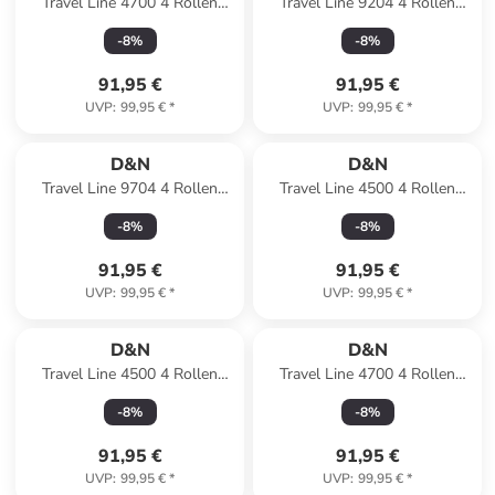
Travel Line 4700 4 Rollen
Travel Line 9204 4 Rollen
Trolley 78 cm mit Dehnfalte in
Trolley M 66 cm mit Dehnfalte
-
8
%
-
8
%
navy
in schwarz
91,95 €
91,95 €
UVP
:
99,95 €
*
UVP
:
99,95 €
*
D&N
D&N
Travel Line 9704 4 Rollen
Travel Line 4500 4 Rollen
Trolley L 78 cm mit Dehnfalte
Trolley L 75 cm mit Dehnfalte
-
8
%
-
8
%
in dark blue
in petrol
91,95 €
91,95 €
UVP
:
99,95 €
*
UVP
:
99,95 €
*
D&N
D&N
Travel Line 4500 4 Rollen
Travel Line 4700 4 Rollen
Trolley L 75 cm mit Dehnfalte
Trolley 78 cm mit Dehnfalte in
-
8
%
-
8
%
in black
olive green
91,95 €
91,95 €
UVP
:
99,95 €
*
UVP
:
99,95 €
*