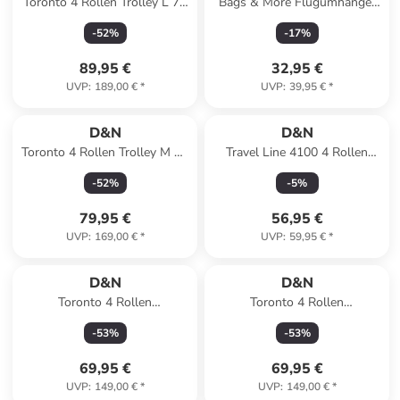
Toronto 4 Rollen Trolley L 75
Bags & More Flugumhänger
cm mit Dehnfalte in teal blue
38 cm in schwarz
-
52
%
-
17
%
89,95 €
32,95 €
UVP
:
189,00 €
*
UVP
:
39,95 €
*
D&N
D&N
Toronto 4 Rollen Trolley M 65
Travel Line 4100 4 Rollen
cm mit Dehnfalte in greyed
Kabinentrolley S 53 cm in
-
52
%
-
5
%
sage
petrol
79,95 €
56,95 €
UVP
:
169,00 €
*
UVP
:
59,95 €
*
D&N
D&N
Toronto 4 Rollen
Toronto 4 Rollen
Kabinentrolley S 54 cm mit
Kabinentrolley S 54 cm mit
-
53
%
-
53
%
Dehnfalte in mocha brown
Dehnfalte in navy
69,95 €
69,95 €
UVP
:
149,00 €
*
UVP
:
149,00 €
*