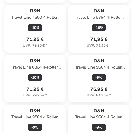
D&N
D&N
Travel Line 4300 4 Rollen
Travel Line 6864 4-Rollen
Trolley M 68 cm in dark green
Trolley 66 cm in petrol
-
10
%
-
10
%
71,95 €
71,95 €
UVP
:
79,95 €
*
UVP
:
79,95 €
*
D&N
D&N
Travel Line 6864 4-Rollen
Travel Line 9504 4 Rollen
Trolley 66 cm in bordeaux
Kabinentrolley S 55 cm in
-
10
%
-
9
%
navy
71,95 €
76,95 €
UVP
:
79,95 €
*
UVP
:
84,95 €
*
D&N
D&N
Travel Line 9504 4 Rollen
Travel Line 9504 4 Rollen
Kabinentrolley S 55 cm in
Kabinentrolley S 55 cm in
-
9
%
-
9
%
petrol
black