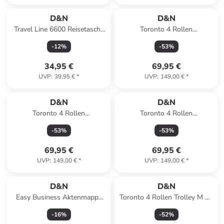
D&N
D&N
Travel Line 6600 Reisetasche
Toronto 4 Rollen
51 cm in blau-
Kabinentrolley S 54 cm mit
-
12
%
-
53
%
Dehnfalte in black
34,95 €
69,95 €
UVP
:
39,95 €
*
UVP
:
149,00 €
*
D&N
D&N
Toronto 4 Rollen
Toronto 4 Rollen
Kabinentrolley S 54 cm mit
Kabinentrolley S 54 cm mit
-
53
%
-
53
%
Dehnfalte in teal blue
Dehnfalte in greyed sage
69,95 €
69,95 €
UVP
:
149,00 €
*
UVP
:
149,00 €
*
D&N
D&N
Easy Business Aktenmappe
Toronto 4 Rollen Trolley M 65
36 cm in schwarz
cm mit Dehnfalte in mocha
-
16
%
-
52
%
brown