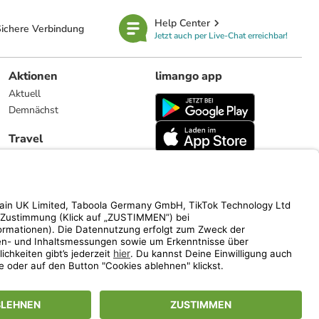
Help Center
ichere Verbindung
Jetzt auch per Live-Chat erreichbar!
Aktionen
limango app
Aktuell
Demnächst
Travel
Reiseangebote
limango.nl
limango.pl
ich auf den Streichpreis.
www.limango.de/einladen
vel).