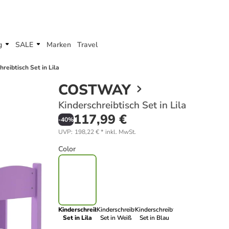
g
SALE
Marken
Travel
hreibtisch Set in Lila
COSTWAY
Kinderschreibtisch Set in Lila
117,99 €
-
40
%
UVP
:
198,22 €
*
inkl. MwSt.
Color
Kinderschreibtisch
Kinderschreibtisch
Kinderschreibtisch
Set in Lila
Set in Weiß
Set in Blau