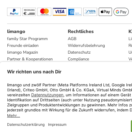
limango
Rechtliches
K
family Star Programm
AGB
L
Freunde einladen
Widerrufsbelehrung
R
limango Magazin
Datenschutz
U
Partner & Kooperationen
Compliance
V
Jobs
Impressum
G
Presse
Privatsphäre-Einstellungen
Mediadaten
Geschenkgutscheinbedingungen
* Streichpreise entsprec
ᵃ Die jeweils aktuellen
ᵇ Gi