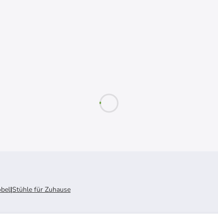
öbel
|
Stühle für Zuhause