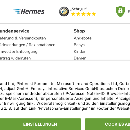
S
undenservice
Shop
ieferung & Versandkosten
Angebote
ücksendungen / Reklamationen
Babys
mwelt & Entsorgung
Kinder
ertrag widerrufen
Damen
esetzliche Gewährleistung und Reparatur
Herren
Wohnen
Trachten
Marken
hen der unverbindlichen Preisempfehlung des Herstellers. Prozentangaben beziehen s
 Teilnahmebedingungen unserer Freunde-werben-Freunde-Aktionen findest Du unter
lt nur für von limango versandte Ware (nicht für von Partnern versandte Ware und Tra