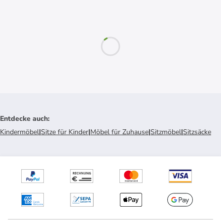
Entdecke auch
:
Kindermöbel
|
Sitze für Kinder
|
Möbel für Zuhause
|
Sitzmöbel
|
Sitzsäcke