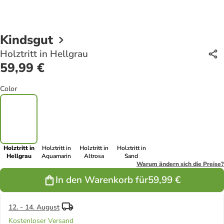
Kindsgut
Holztritt in Hellgrau
59,99 €
Color
Holztritt in
Holztritt in
Holztritt in
Holztritt in
Hellgrau
Aquamarin
Altrosa
Sand
Warum ändern sich die Preise?
In den Warenkorb für
59,99 €
12. - 14. August
Kostenloser Versand