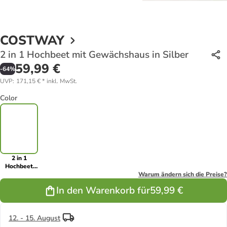
COSTWAY
2 in 1 Hochbeet mit Gewächshaus in Silber
59,99 €
-
64
%
UVP
:
171,15 €
*
inkl. MwSt.
Color
2 in 1
Hochbeet
mit
Warum ändern sich die Preise?
Gewächshaus
In den Warenkorb für
59,99 €
in Silber
12. - 15. August