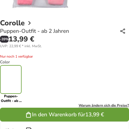
Corolle
Puppen-Outfit - ab 2 Jahren
13,99 €
-
39
%
UVP
:
22,99 €
*
inkl. MwSt.
Nur noch 1 verfügbar
Color
Puppen-
Outfit - ab 2
Jahren
Warum ändern sich die Preise?
In den Warenkorb für
13,99 €