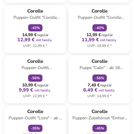
family
rabatt
family
rabatt
Corolle
Corolle
Puppen-Outfit "Corolle
Puppen-Outfit "Corolle
Regenmantel Loire" - ab 2
Kuschelanzug Teddy" - ab 18
-
43
%
-
40
%
Jahren
Monaten
14,99 €
12,99 €
regulär
regulär
12,99 €
11,99 €
mit family
mit family
UVP
:
22,99 €
*
UVP
:
19,99 €
*
family
rabatt
family
rabatt
Corolle
Corolle
Puppen-Outfit
Puppe "Calin" - ab 18
"Blumengarten" - ab 2 Jahren
Monaten
-
56
%
-
56
%
10,99 €
7,49 €
regulär
regulär
9,99 €
6,49 €
mit family
mit family
UVP
:
22,99 €
*
UVP
:
14,99 €
*
family
rabatt
family
rabatt
Corolle
Corolle
Puppen-Outfit "Loire" - ab 2
Puppen-Zubehörset "Einhorn
Jahren
Onesie" - ab 4 Jahren
-
35
%
-
45
%