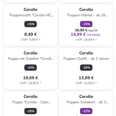
family
rabatt
Corolle
Corolle
Puppenoutfit "Corolle MC
Puppen-Mantel - ab 18
Party Rock" in Rosa - ab 4
Monaten
-
15
%
-
25
%
Jahren
16,99 €
regulär
8,49 €
14,99 €
mit family
UVP
:
9,99 €
*
UVP
:
19,99 €
*
Corolle
Corolle
Puppe mit Zubehör "Corolle
Puppen-Outfit - ab 2 Jahren
CG Melody Music" - ab 4
-
20
%
-
39
%
Jahren
19,99 €
13,99 €
UVP
:
24,99 €
*
UVP
:
22,99 €
*
family
rabatt
Corolle
Corolle
Puppe "Corolle - Calin
Puppen-Sneakers - ab 3
Manon" - ab 18 Monaten
Jahren
-
15
%
-
22
%