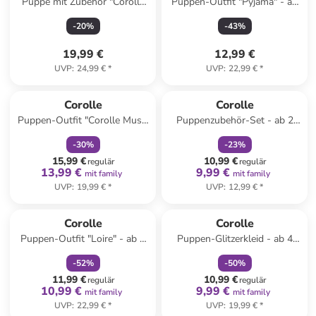
Puppe mit Zubehör "Corolle
Puppen-Outfit "Pyjama" - ab
CG Valentine Ballerina" - ab 4
2 Jahren
-
20
%
-
43
%
Jahren
19,99 €
12,99 €
UVP
:
24,99 €
*
UVP
:
22,99 €
*
family
rabatt
family
rabatt
Corolle
Corolle
Puppen-Outfit "Corolle Musik
Puppenzubehör-Set - ab 2
& Fashion" - ab 4 Jahren
Jahren
-
30
%
-
23
%
15,99 €
10,99 €
regulär
regulär
13,99 €
9,99 €
mit family
mit family
UVP
:
19,99 €
*
UVP
:
12,99 €
*
family
rabatt
family
rabatt
Corolle
Corolle
Puppen-Outfit "Loire" - ab 2
Puppen-Glitzerkleid - ab 4
Jahren
Jahren
-
52
%
-
50
%
11,99 €
10,99 €
regulär
regulär
10,99 €
9,99 €
mit family
mit family
UVP
:
22,99 €
*
UVP
:
19,99 €
*