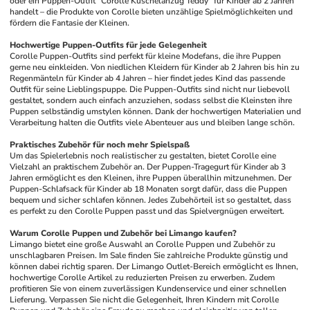
oder ein Puppen-Outfit "Corolle Kuschelanzug Teddy" für Kinder ab 2 Jahren 
handelt – die Produkte von Corolle bieten unzählige Spielmöglichkeiten und 
fördern die Fantasie der Kleinen.
Hochwertige Puppen-Outfits für jede Gelegenheit
Corolle Puppen-Outfits sind perfekt für kleine Modefans, die ihre Puppen 
gerne neu einkleiden. Von niedlichen Kleidern für Kinder ab 2 Jahren bis hin zu 
Regenmänteln für Kinder ab 4 Jahren – hier findet jedes Kind das passende 
Outfit für seine Lieblingspuppe. Die Puppen-Outfits sind nicht nur liebevoll 
gestaltet, sondern auch einfach anzuziehen, sodass selbst die Kleinsten ihre 
Puppen selbständig umstylen können. Dank der hochwertigen Materialien und 
Verarbeitung halten die Outfits viele Abenteuer aus und bleiben lange schön.
Praktisches Zubehör für noch mehr Spielspaß
Um das Spielerlebnis noch realistischer zu gestalten, bietet Corolle eine 
Vielzahl an praktischem Zubehör an. Der Puppen-Tragegurt für Kinder ab 3 
Jahren ermöglicht es den Kleinen, ihre Puppen überallhin mitzunehmen. Der 
Puppen-Schlafsack für Kinder ab 18 Monaten sorgt dafür, dass die Puppen 
bequem und sicher schlafen können. Jedes Zubehörteil ist so gestaltet, dass 
es perfekt zu den Corolle Puppen passt und das Spielvergnügen erweitert.
Warum Corolle Puppen und Zubehör bei Limango kaufen?
Limango bietet eine große Auswahl an Corolle Puppen und Zubehör zu 
unschlagbaren Preisen. Im Sale finden Sie zahlreiche Produkte günstig und 
können dabei richtig sparen. Der Limango Outlet-Bereich ermöglicht es Ihnen, 
hochwertige Corolle Artikel zu reduzierten Preisen zu erwerben. Zudem 
profitieren Sie von einem zuverlässigen Kundenservice und einer schnellen 
Lieferung. Verpassen Sie nicht die Gelegenheit, Ihren Kindern mit Corolle 