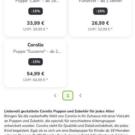
Puppe "Calin" - ab 18
Fütterset - ab 2 Jahren
Monaten
-
15
%
-
18
%
33,99 €
26,99 €
UVP
:
39,99 €
*
UVP
:
32,99 €
*
Corolle
Puppe "Suzanne" - ab 2
Jahren
-
15
%
54,99 €
UVP
:
64,99 €
*
1
Liebevoll gestaltete Corolle Puppen und Zubehör für jedes Alter
Bringen Sie die zauberhafte Welt von Corolle in Ihr Zuhause mit einer Vielzahl 
an Puppen und Zubehör, die speziell für verschiedene Altersgruppen 
entwickelt wurden. Corolle steht für Qualität und Detailverliebtheit, die jedes 
Kind begeistert. Egal ob es sich um eine Badepuppe für Kinder ab 18 Monaten 