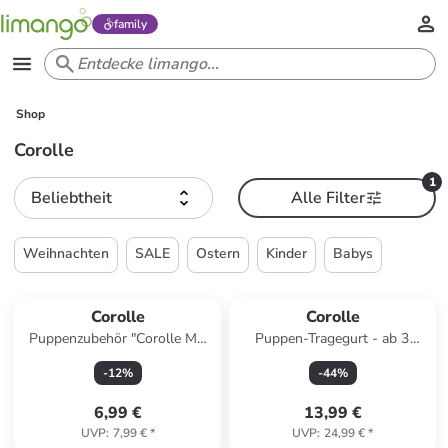
family
Shop
Corolle
1
Beliebtheit
Alle Filter
Weihnachten
SALE
Ostern
Kinder
Babys
Corolle
Corolle
Puppenzubehör "Corolle MC
Puppen-Tragegurt - ab 3
Zahnputzset" - ab 4 Jahren
Jahren
-
12
%
-
44
%
6,99 €
13,99 €
UVP
:
7,99 €
*
UVP
:
24,99 €
*