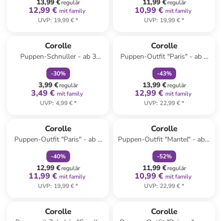
13,99 €
11,99 €
regulär
regulär
12,99 €
10,99 €
mit family
mit family
UVP
:
19,99 €
*
UVP
:
19,99 €
*
family
rabatt
family
rabatt
Corolle
Corolle
Puppen-Schnuller - ab 3
Puppen-Outfit "Paris" - ab 2
Jahren
Jahren
-
30
%
-
43
%
3,99 €
13,99 €
regulär
regulär
3,49 €
12,99 €
mit family
mit family
UVP
:
4,99 €
*
UVP
:
22,99 €
*
family
rabatt
family
rabatt
Corolle
Corolle
Puppen-Outfit "Paris" - ab 2
Puppen-Outfit "Mantel" - ab 2
Jahren
Jahren
-
40
%
-
52
%
12,99 €
11,99 €
regulär
regulär
11,99 €
10,99 €
mit family
mit family
UVP
:
19,99 €
*
UVP
:
22,99 €
*
Corolle
Corolle