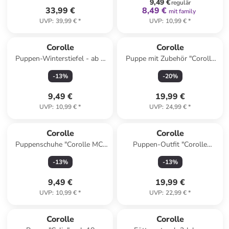
9,49 €
regulär
33,99 €
8,49 €
mit family
UVP
:
39,99 €
*
UVP
:
10,99 €
*
Corolle
Corolle
Puppen-Winterstiefel - ab 3
Puppe mit Zubehör "Corolle
Jahren
CG Luna Einhorn" - ab 4
-
13
%
-
20
%
Jahren
9,49 €
19,99 €
UVP
:
10,99 €
*
UVP
:
24,99 €
*
Corolle
Corolle
Puppenschuhe "Corolle MC"
Puppen-Outfit "Corolle
in Silber - ab 4 Jahren
Kuschelanzug Teddy" - ab 2
-
13
%
-
13
%
Jahren
9,49 €
19,99 €
UVP
:
10,99 €
*
UVP
:
22,99 €
*
Corolle
Corolle