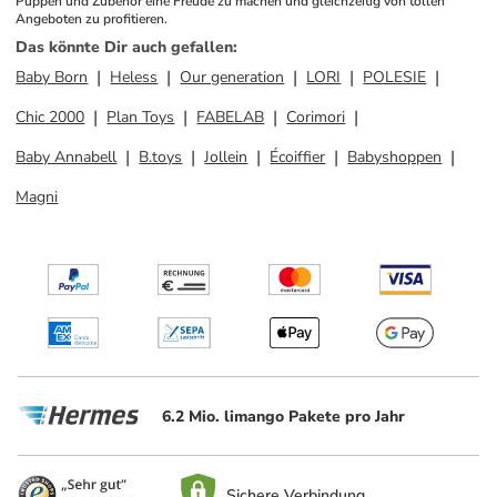
Puppen und Zubehör eine Freude zu machen und gleichzeitig von tollen 
Angeboten zu profitieren.
Das könnte Dir auch gefallen
:
Baby Born
Heless
Our generation
LORI
POLESIE
Chic 2000
Plan Toys
FABELAB
Corimori
Baby Annabell
B.toys
Jollein
Écoiffier
Babyshoppen
Magni
6.2 Mio. limango Pakete pro Jahr
Sichere Verbindung