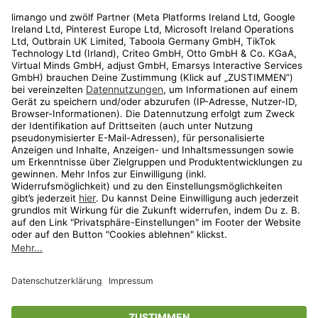
Rechtliches
Kundenservice
Shop
Aktionen
Travel
limango.nl
limango.pl