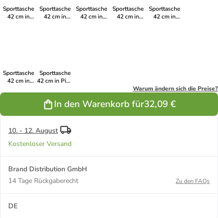
Sporttasche
Sporttasche
Sporttasche
Sporttasche
Sporttasche
42 cm in
42 cm in
42 cm in
42 cm in
42 cm in
Dancing Dots
Pixel Blox
Electric Ice
Laser Lights
Breaking
Waves
Sporttasche
Sporttasche
42 cm in
42 cm in Pink
Pacific Tribes
Illusion
Warum ändern sich die Preise?
In den Warenkorb für
32,09 €
10. - 12. August
Kostenloser Versand
Brand Distribution GmbH
14 Tage Rückgaberecht
Zu den FAQs
DE