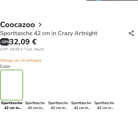
Coocazoo
Sporttasche 42 cm in Crazy Artnight
32,09 €
-
28
%
UVP
:
44,99 €
*
inkl. MwSt.
Weniger als 10 verfügbar
Color
Sporttasche
Sporttasche
Sporttasche
Sporttasche
Sporttasche
42 cm in
42 cm in
42 cm in
42 cm in
42 cm in
Crazy
Floral
tropical night
Reflective
Bloomy Daisy
Artnight
Artnight
Splash