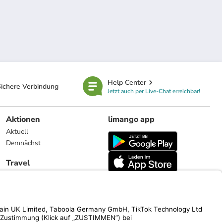
Help Center
ichere Verbindung
Jetzt auch per Live-Chat erreichbar!
Aktionen
limango app
Aktuell
Demnächst
Travel
Reiseangebote