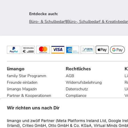
Entdecke auch
:
Büro- & Schulbedarf
|
Büro-, Schulbedarf & Kreativbedar
limango
Rechtliches
K
family Star Programm
AGB
L
Freunde einladen
Widerrufsbelehrung
R
limango Magazin
Datenschutz
U
Partner & Kooperationen
Compliance
V
Jobs
Impressum
G
Presse
Privatsphäre-Einstellungen
Mediadaten
Geschenkgutscheinbedingungen