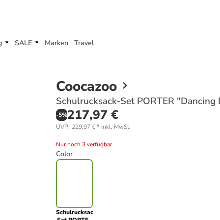
g
SALE
Marken
Travel
Coocazoo
Schulrucksack-Set PORTER "Dancing Do
217,97 €
-
5
%
UVP
:
229,97 €
*
inkl. MwSt.
Nur noch 3 verfügbar
Color
Schulrucksack-