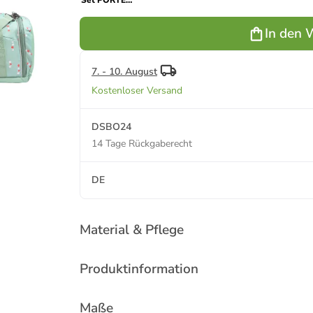
Set PORTER
"Dancing
Dots" 3-tlg.
In den 
in Blau
7. - 10. August
Kostenloser Versand
DSBO24
14 Tage Rückgaberecht
DE
Material & Pflege
Produktinformation
Maße