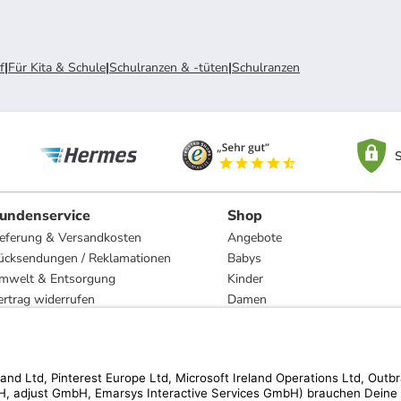
f
|
Für Kita & Schule
|
Schulranzen & -tüten
|
Schulranzen
S
undenservice
Shop
ieferung & Versandkosten
Angebote
ücksendungen / Reklamationen
Babys
mwelt & Entsorgung
Kinder
ertrag widerrufen
Damen
esetzliche Gewährleistung und Reparatur
Herren
Wohnen
Trachten
Marken