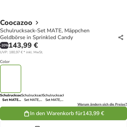
Coocazoo
Schulrucksack-Set MATE, Mäppchen
Geldbörse in Sprinkled Candy
143,99 €
-
20
%
UVP
:
180,97 €
*
inkl. MwSt.
Color
Schulrucksack-
Schulrucksack-
Schulrucksack-
Set MATE,
Set MATE,
Set MATE,
Mäppchen
Mäppchen
Mäppchen
Warum ändern sich die Preise?
Geldbörse in
Geldbörse in
Geldbörse in
In den Warenkorb für
143,99 €
Sprinkled
Cloudy Peach
Reflective
Candy
Moons