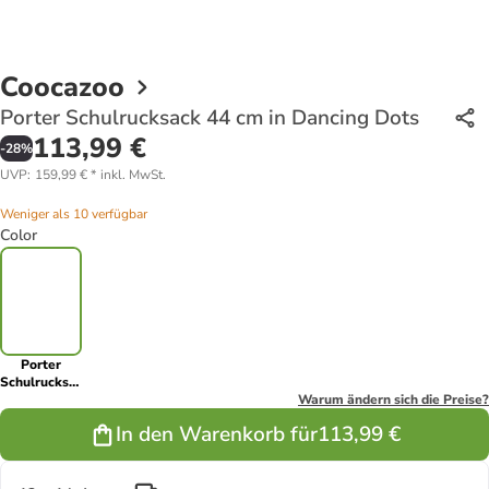
Coocazoo
Porter Schulrucksack 44 cm in Dancing Dots
113,99 €
-
28
%
UVP
:
159,99 €
*
inkl. MwSt.
Weniger als 10 verfügbar
Color
Porter
Schulrucksack
44 cm in
Warum ändern sich die Preise?
Dancing
In den Warenkorb für
113,99 €
Dots