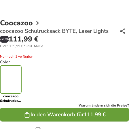
Coocazoo
coocazoo Schulrucksack BYTE, Laser Lights
111,99 €
-
20
%
UVP
:
139,99 €
*
inkl. MwSt.
Nur noch 1 verfügbar
Color
coocazoo
Schulrucksack
BYTE, Laser
Warum ändern sich die Preise?
Lights
In den Warenkorb für
111,99 €