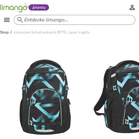
family
Shop
coocazoo Schulrucksack BYTE, Laser Lights