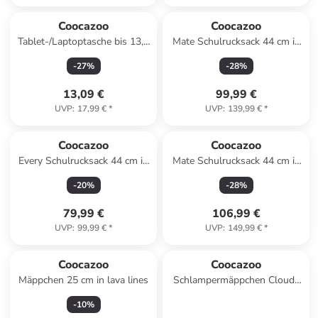
Coocazoo
Coocazoo
Tablet-/Laptoptasche bis 13,3
Mate Schulrucksack 44 cm in
Zoll, Größe M in Berry
Crazy Artnight
-
27
%
-
28
%
13,09 €
99,99 €
UVP
:
17,99 €
*
UVP
:
139,99 €
*
Coocazoo
Coocazoo
Every Schulrucksack 44 cm in
Mate Schulrucksack 44 cm in
Arrow Drift
Reflective Splash
-
20
%
-
28
%
79,99 €
106,99 €
UVP
:
99,99 €
*
UVP
:
149,99 €
*
Coocazoo
Coocazoo
Mäppchen 25 cm in lava lines
Schlampermäppchen Cloudy
Camou in blau
-
10
%