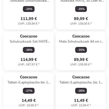
coocazoo Schulrucksack
Rucksack MATE, 30 Liter in
MATE, Broken Black
Blue Motion
-
20
%
-
35
%
111,99 €
89,99 €
UVP
:
139,99 €
*
UVP
:
139,00 €
*
Coocazoo
Coocazoo
Schulrucksack-Set MATE
Mate Schulrucksack 44 cm in
Bubble Dreams 3-teilig in
bubble dreams
-
38
%
-
35
%
Blau
114,99 €
89,99 €
UVP
:
187,97 €
*
UVP
:
139,99 €
*
Coocazoo
Coocazoo
Tablet-/Laptoptasche bis 14
Tablet-/Laptoptasche, bis 11
Zoll, Größe L in Berry
Zoll, Größe S in Berry
-
27
%
-
28
%
14,49 €
11,49 €
UVP
:
19,99 €
*
UVP
:
15,99 €
*