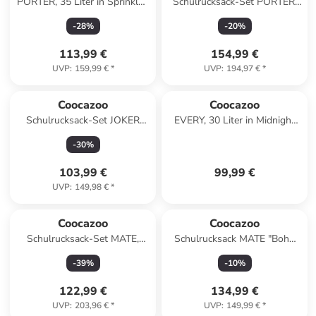
PORTER, 35 Liter in Sprinkled
Schulrucksack-Set PORTER,
Candy
Trinkflasche COLOUR UP in
-
28
%
-
20
%
Pink
113,99 €
154,99 €
UVP
:
159,99 €
*
UVP
:
194,97 €
*
Coocazoo
Coocazoo
Schulrucksack-Set JOKER
EVERY, 30 Liter in Midnight
Tropical Night Geldbörse in
Black
-
30
%
Blau
103,99 €
99,99 €
UVP
:
149,98 €
*
Coocazoo
Coocazoo
Schulrucksack-Set MATE,
Schulrucksack MATE "Boho
Mäppchen, Turnbeutel Gel in
Glam" in Blau
-
39
%
-
10
%
Happy Raindrops
122,99 €
134,99 €
UVP
:
203,96 €
*
UVP
:
149,99 €
*