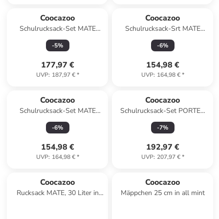
Coocazoo
Coocazoo
Schulrucksack-Set MATE
Schulrucksack-Srt MATE
"Aqua Flow" 3-tlg. in Blau
"Dark Race" 2-tlg. in Grau
-
5
%
-
6
%
177,97 €
154,98 €
UVP
:
187,97 €
*
UVP
:
164,98 €
*
Coocazoo
Coocazoo
Schulrucksack-Set MATE
Schulrucksack-Set PORTER
"Vanilla Bloom" 2-tlg. in
"Black Coal" 3-tlg. in Schwarz
-
6
%
-
7
%
Braun
154,98 €
192,97 €
UVP
:
164,98 €
*
UVP
:
207,97 €
*
Coocazoo
Coocazoo
Rucksack MATE, 30 Liter in
Mäppchen 25 cm in all mint
Mixed Silver Dust