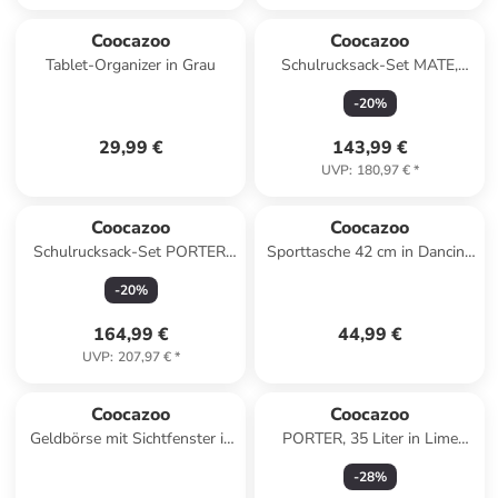
Coocazoo
Coocazoo
Tablet-Organizer in Grau
Schulrucksack-Set MATE,
Mäppchen Geldbörse in
-
20
%
Sprinkled Candy
29,99 €
143,99 €
UVP
:
180,97 €
*
Coocazoo
Coocazoo
Schulrucksack-Set PORTER,
Sporttasche 42 cm in Dancing
Mäppchen Turnbeutel in Mint
Dots
-
20
%
164,99 €
44,99 €
UVP
:
207,97 €
*
Coocazoo
Coocazoo
Geldbörse mit Sichtfenster in
PORTER, 35 Liter in Lime
Lava Lines
Flash
-
28
%