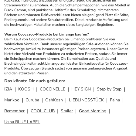
Rucksack individuell anzupassen und gleichzeitig die Sichtbarkeit im 
Straßenverkehr zu erhöhen. Auch die Schlampermäppchen, wie das Modell in 
Black Carbon, sind praktische Helfer für den Schulalltag. Mit mehreren 
Fächern und robusten Reißverschlüssen bieten sie genügend Platz für Stifte, 
Radiergummis und andere Schulutensilien. Die durchdachte Aufteilung und 
die hochwertigen Materialien machen sie zu langlebigen Begleitern.
Warum Coocazoo-Produkte bei Limango kaufen?
Beim Kauf von Coocazoo-Produkten bei Limango profitieren Sie von 
zahlreichen Vorteilen. Dank unserer regelmäßigen Sale-Aktionen können Sie 
hochwertige Artikel zu besonders günstigen Preisen ergattern. Unser Outlet 
bietet eine Vielzahl von Produkten zu reduzierten Preisen, sodass Sie immer 
ein Schnäppchen machen können. Die Kombination aus Qualität und 
Erschwinglichkeit macht Limango zur idealen Einkaufsquelle für Coocazoo-
Produkte. Überzeugen Sie sich selbst von unserem umfangreichen Angebot 
und den attraktiven Preisen.
Das könnte Dir auch gefallen
:
IZIA
KOOSH
COCCINELLE
HEY SIGN
Step by Step
Marikoo
Curuba
OshKosh
LIEBLINGSSTÜCK
Faina
Remember
COOL CLUB
Smiler
Good Morning
Usha BLUE LABEL