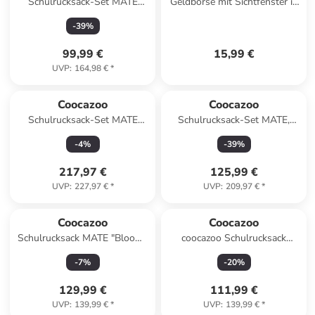
Schulrucksack-Set MATE
Geldbörse mit Sichtfenster in
Bubble Dreams in blau 2-teilig
Crazy Artnight
-
39
%
99,99 €
15,99 €
UVP
:
164,98 €
*
Coocazoo
Coocazoo
Schulrucksack-Set MATE
Schulrucksack-Set MATE,
"Reflective Wings" 3-tlg. in
Mäppchen Sporttasche in
-
4
%
-
39
%
Lila
Happy Raindrops
217,97 €
125,99 €
UVP
:
227,97 €
*
UVP
:
209,97 €
*
Coocazoo
Coocazoo
Schulrucksack MATE "Bloomy
coocazoo Schulrucksack
Daisy" in Blau
MATE, Floral Artnight
-
7
%
-
20
%
129,99 €
111,99 €
UVP
:
139,99 €
*
UVP
:
139,99 €
*