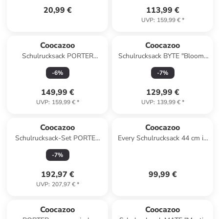
20,99 €
113,99 €
UVP
:
159,99 €
*
Coocazoo
Coocazoo
Schulrucksack PORTER
Schulrucksack BYTE "Bloomy
"Electric Ice" in Schwarz/Blau
Daisy" in Blau
-
6
%
-
7
%
149,99 €
129,99 €
UVP
:
159,99 €
*
UVP
:
139,99 €
*
Coocazoo
Coocazoo
Schulrucksack-Set PORTER
Every Schulrucksack 44 cm in
"Bloomy Daisy" 3-tlg. in Blau
Swirl Whirl
-
7
%
192,97 €
99,99 €
UVP
:
207,97 €
*
Coocazoo
Coocazoo