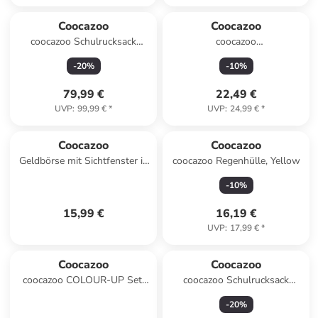
Coocazoo
Coocazoo
coocazoo Schulrucksack
coocazoo
EVERY, Lavender Sky
Schlampermäppchen, Laser
-
20
%
-
10
%
Lights
79,99 €
22,49 €
UVP
:
99,99 €
*
UVP
:
24,99 €
*
Coocazoo
Coocazoo
Geldbörse mit Sichtfenster in
coocazoo Regenhülle, Yellow
Sprinkled Candy
-
10
%
15,99 €
16,19 €
UVP
:
17,99 €
*
Coocazoo
Coocazoo
coocazoo COLOUR-UP Set,
coocazoo Schulrucksack
Pixel Knight
EVERY, Crystal Waves
-
20
%