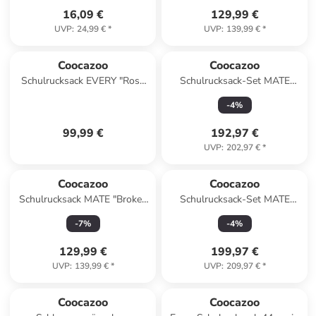
16,09 €
129,99 €
UVP
:
24,99 €
*
UVP
:
139,99 €
*
Coocazoo
Coocazoo
Schulrucksack EVERY "Rose
Schulrucksack-Set MATE
Shadows" in Schwarz/Pink
"Reflective Wings" 3-tlg. in
-
4
%
Lila
99,99 €
192,97 €
UVP
:
202,97 €
*
Coocazoo
Coocazoo
Schulrucksack MATE "Broken
Schulrucksack-Set MATE
Black" in Schwarz/Rot
"Bloomy Daisy" 3-tlg. in Blau
-
7
%
-
4
%
129,99 €
199,97 €
UVP
:
139,99 €
*
UVP
:
209,97 €
*
Coocazoo
Coocazoo