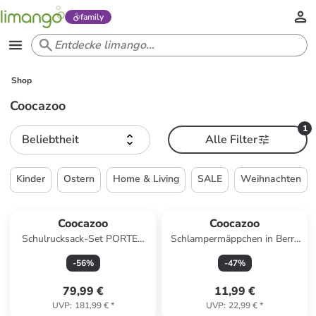
family
Shop
Coocazoo
1
Beliebtheit
Alle Filter
Kinder
Ostern
Home & Living
SALE
Weihnachten
Coocazoo
Coocazoo
Schulrucksack-Set PORTER
Schlampermäppchen in Berry
"Berry Bubbles" 2-tlg. in Lila
Bubbles
-
56
%
-
47
%
79,99 €
11,99 €
UVP
:
181,99 €
*
UVP
:
22,99 €
*