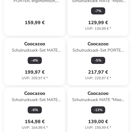
PORTER, ergonomisch,
Schulrucksack MATE "Mystic
größenverstellbar in Electric
Clouds" in Schwarz/Blau
-
7
%
Ice
159,99 €
129,99 €
UVP
:
139,99 €
*
Coocazoo
Coocazoo
Schulrucksack-Set MATE
Schulrucksack-Set PORTER
"Laser Lights" 3-tlg. in
"Black Coal" 3-tlg. in Schwarz
-
4
%
-
5
%
Schwarz/Blau
199,97 €
217,97 €
UVP
:
209,97 €
*
UVP
:
229,97 €
*
Coocazoo
Coocazoo
Schulrucksack-Set MATE
Schulrucksack MATE "Mixed
"Arctic Lights" 2-tlg. in Lila
Faded Rose" in Rosa
-
6
%
-
13
%
154,98 €
139,00 €
UVP
:
164,98 €
*
UVP
:
159,99 €
*