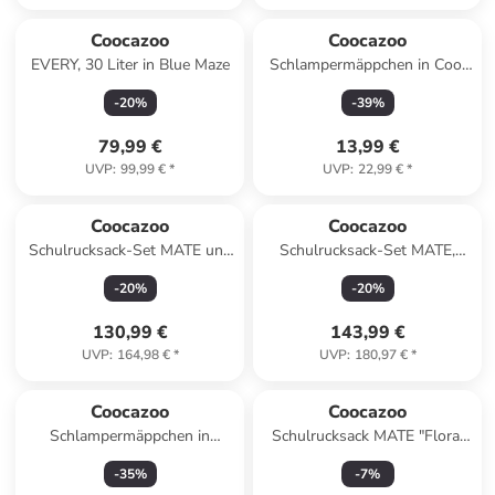
Coocazoo
Coocazoo
EVERY, 30 Liter in Blue Maze
Schlampermäppchen in Cool
Breeze
-
20
%
-
39
%
79,99 €
13,99 €
UVP
:
99,99 €
*
UVP
:
22,99 €
*
Coocazoo
Coocazoo
Schulrucksack-Set MATE und
Schulrucksack-Set MATE,
Mäppchen in Schwarz
Mäppchen Geldbörse in
-
20
%
-
20
%
Cloudy Peach
130,99 €
143,99 €
UVP
:
164,98 €
*
UVP
:
180,97 €
*
Coocazoo
Coocazoo
Schlampermäppchen in
Schulrucksack MATE "Floral
Geometric Sky
Artnight" in Schwarz
-
35
%
-
7
%