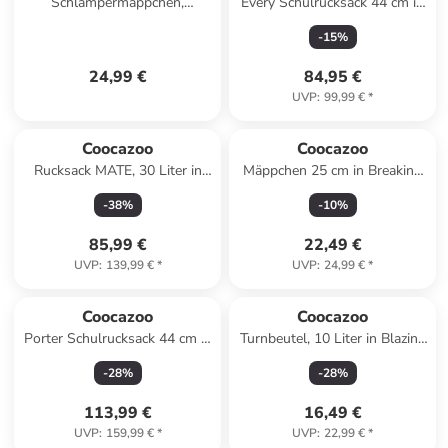
Schlampermäppchen,
Every Schulrucksack 44 cm in
Reißverschluss in Laser Lights
Urban Metro
-
15
%
24,99 €
84,95 €
UVP
:
99,99 €
*
Coocazoo
Coocazoo
Rucksack MATE, 30 Liter in
Mäppchen 25 cm in Breaking
Happy Raindrops
Waves
-
38
%
-
10
%
85,99 €
22,49 €
UVP
:
139,99 €
*
UVP
:
24,99 €
*
Coocazoo
Coocazoo
Porter Schulrucksack 44 cm in
Turnbeutel, 10 Liter in Blazing
Dancing Dots
Fire
-
28
%
-
28
%
113,99 €
16,49 €
UVP
:
159,99 €
*
UVP
:
22,99 €
*