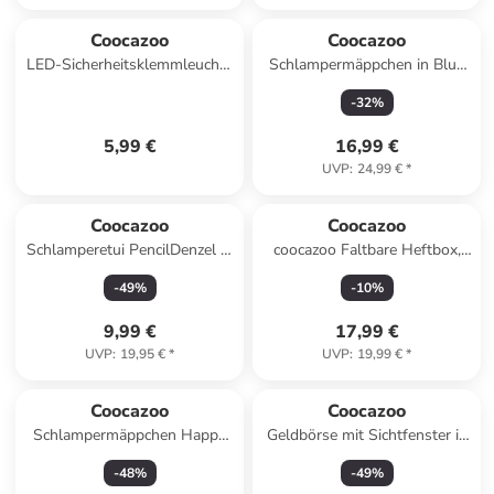
Coocazoo
Coocazoo
LED-Sicherheitsklemmleuchte
Schlampermäppchen in Blue
"Fresh Mint", schwarz- in Mint
Motion
-
32
%
5,99 €
16,99 €
UVP
:
24,99 €
*
Coocazoo
Coocazoo
Schlamperetui PencilDenzel in
coocazoo Faltbare Heftbox,
Laserbeam Plum
Blue
-
49
%
-
10
%
9,99 €
17,99 €
UVP
:
19,95 €
*
UVP
:
19,99 €
*
Coocazoo
Coocazoo
Schlampermäppchen Happy
Geldbörse mit Sichtfenster in
Raindrops in blau
Happy Raindrops
-
48
%
-
49
%