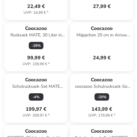
22,49 €
27,99 €
UVP
:
24,99 €
*
Coocazoo
Coocazoo
Rucksack MATE, 30 Liter in
Mäppchen 25 cm in Arrow
Sprinkled Candy
Drift
-
28
%
99,99 €
24,99 €
UVP
:
139,99 €
*
Coocazoo
Coocazoo
Schulrucksack-Set MATE
coocazoo Schulrucksack-Set
"Floral Artnight" 3-tlg. in
MATE Humedica, Free Spirit,
-
4
%
-
20
%
Schwarz
3-tlg.
199,97 €
143,99 €
UVP
:
209,97 €
*
UVP
:
179,99 €
*
Coocazoo
Coocazoo