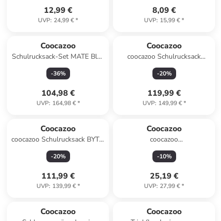
12,99 €
8,09 €
UVP
:
24,99 €
*
UVP
:
15,99 €
*
Coocazoo
Coocazoo
Schulrucksack-Set MATE Blue
coocazoo Schulrucksack
Motion in blau 2-teilig
MATE, Boho Glam
-
36
%
-
20
%
104,98 €
119,99 €
UVP
:
164,98 €
*
UVP
:
149,99 €
*
Coocazoo
Coocazoo
coocazoo Schulrucksack BYTE,
coocazoo
Bloomy Daisy
Schlampermäppchen,
-
20
%
-
10
%
Reflective Splash
111,99 €
25,19 €
UVP
:
139,99 €
*
UVP
:
27,99 €
*
Coocazoo
Coocazoo