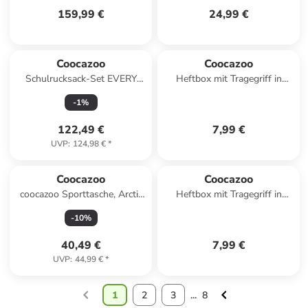
159,99 €
24,99 €
Coocazoo
Coocazoo
Schulrucksack-Set EVERY
Heftbox mit Tragegriff in
"Teal Shadows" 2-tlg. in
Fresh Mint
-
1
%
Schwarz/Blau
122,49 €
7,99 €
UVP
:
124,98 €
*
Coocazoo
Coocazoo
coocazoo Sporttasche, Arctic
Heftbox mit Tragegriff in
Lights
Black
-
10
%
40,49 €
7,99 €
UVP
:
44,99 €
*
1
2
3
...
8