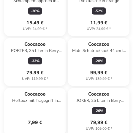
Schlampermäppchen in
Trinkflasche in orange
Cloudy Camou
-
38
%
-
52
%
15,49 €
11,99 €
UVP
:
24,99 €
*
UVP
:
24,99 €
*
Coocazoo
Coocazoo
PORTER, 35 Liter in Berry
Mate Schulrucksack 44 cm in
Bubbles
lime stripe
-
33
%
-
28
%
79,99 €
99,99 €
UVP
:
119,99 €
*
UVP
:
139,99 €
*
Coocazoo
Coocazoo
Heftbox mit Tragegriff in
JOKER, 25 Liter in Berry
Berry
Bubbles
-
26
%
7,99 €
79,99 €
UVP
:
109,00 €
*