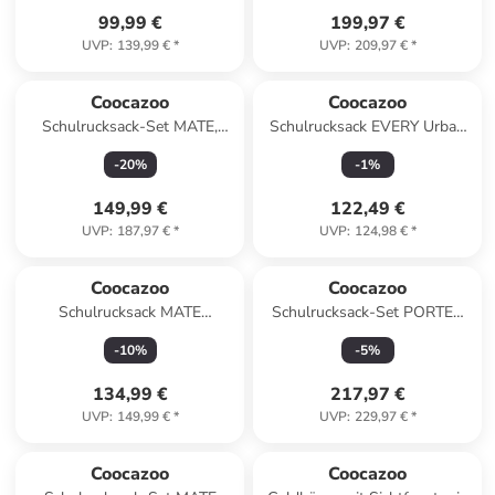
99,99 €
199,97 €
UVP
:
139,99 €
*
UVP
:
209,97 €
*
Coocazoo
Coocazoo
Schulrucksack-Set MATE,
Schulrucksack EVERY Urban
Mäppchen Turnbeutel in
Metro in Grau
-
20
%
-
1
%
Bubble Dreams
149,99 €
122,49 €
UVP
:
187,97 €
*
UVP
:
124,98 €
*
Coocazoo
Coocazoo
Schulrucksack MATE
Schulrucksack-Set PORTER
"Reflective Wings" in Lila
"Aurora Glow" 3-tlg. in Lila
-
10
%
-
5
%
134,99 €
217,97 €
UVP
:
149,99 €
*
UVP
:
229,97 €
*
Coocazoo
Coocazoo