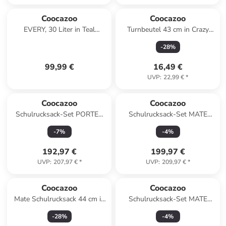
Coocazoo
Coocazoo
EVERY, 30 Liter in Teal
Turnbeutel 43 cm in Crazy
Shadows
Artnight
-
28
%
99,99 €
16,49 €
UVP
:
22,99 €
*
Coocazoo
Coocazoo
Schulrucksack-Set PORTER
Schulrucksack-Set MATE
"Aurora Glow" 3-tlg. in Lila
"Aurora Glow" 3-tlg. in Lila
-
7
%
-
4
%
192,97 €
199,97 €
UVP
:
207,97 €
*
UVP
:
209,97 €
*
Coocazoo
Coocazoo
Mate Schulrucksack 44 cm in
Schulrucksack-Set MATE
lime flash
"Colour Drift" 3-tlg. in
-
28
%
-
4
%
Schwarz