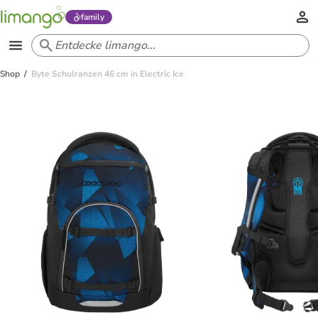
family
Shop
Byte Schulranzen 46 cm in Electric Ice