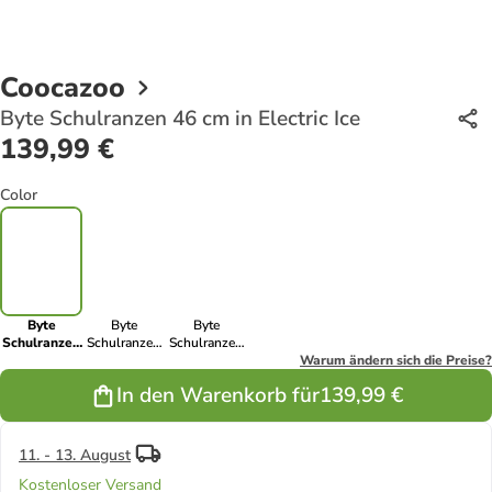
Coocazoo
Byte Schulranzen 46 cm in Electric Ice
139,99 €
Color
Byte
Byte
Byte
Schulranzen
Schulranzen
Schulranzen
46 cm in
46 cm in
46 cm in Pink
Warum ändern sich die Preise?
Electric Ice
Black Coal
Illusion
In den Warenkorb für
139,99 €
11. - 13. August
Kostenloser Versand