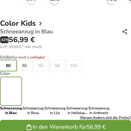
Color Kids
Schneeanzug in Blau
56,99 €
-
42
%
UVP
:
99,95 €
*
inkl. MwSt.
Größe
Nur noch 1 verfügbar
80
86
92
98
104
Color
Schneeanzug
Schneeanzug
Schneeanzug
Schneeanzug
Schneeanzug
in Blau
in Rosa
in Lila
in Hellblau/
in Anthrazit
Gelb
Warum ändern sich die Preise?
In den Warenkorb für
56,99 €