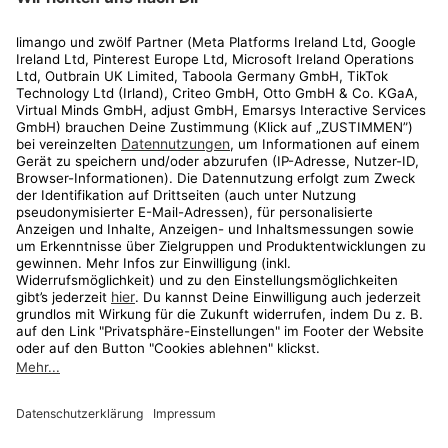
Rechtliches
Kundenservice
Shop
Aktionen
Travel
limango.nl
limango.pl