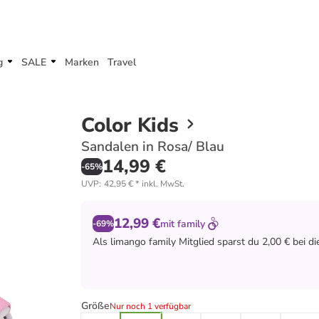
g
SALE
Marken
Travel
Color Kids
Sandalen in Rosa/ Blau
14,99 €
-
65
%
UVP
:
42,95 €
*
inkl. MwSt.
12,99 €
mit
family
-69%
Als
limango family
Mitglied sparst du 2,00 € bei d
Größe
Nur noch 1 verfügbar