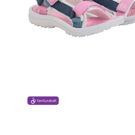
family
rabatt