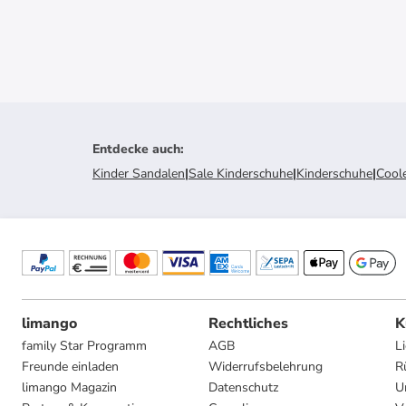
Entdecke auch
:
Kinder Sandalen
|
Sale Kinderschuhe
|
Kinderschuhe
|
Cool
limango
Rechtliches
K
family Star Programm
AGB
L
Freunde einladen
Widerrufsbelehrung
R
limango Magazin
Datenschutz
U