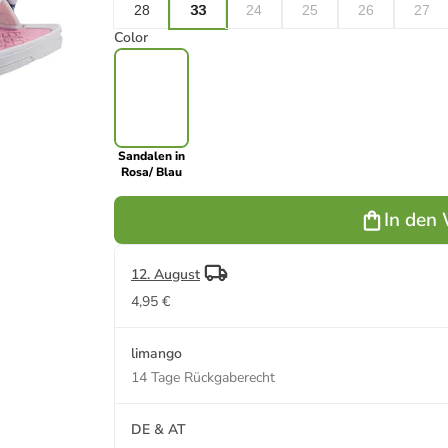
28
33
24
25
26
27
Color
Sandalen in
Rosa/ Blau
In den
12. August
4,95 €
limango
14 Tage Rückgaberecht
DE & AT