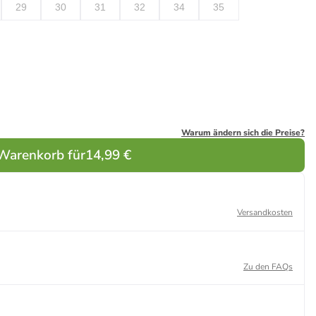
29
30
31
32
34
35
Warum ändern sich die Preise?
 Warenkorb für
14,99 €
Versandkosten
Zu den FAQs