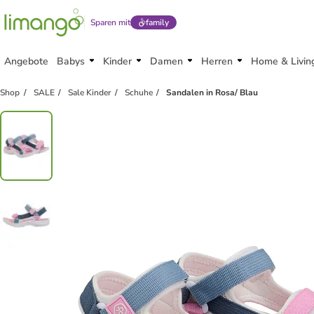
Sparen mit
family
Angebote
Babys
Kinder
Damen
Herren
Home & Livin
family
rabatt
Shop
SALE
Sale Kinder
Schuhe
Sandalen in Rosa/ Blau