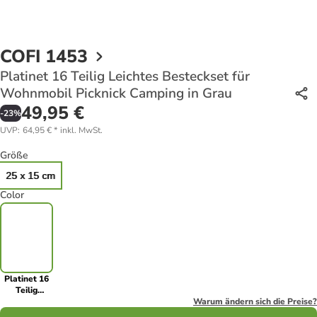
COFI 1453
Platinet 16 Teilig Leichtes Besteckset für
Wohnmobil Picknick Camping in Grau
49,95 €
-
23
%
UVP
:
64,95 €
*
inkl. MwSt.
Größe
25 x 15 cm
Color
Platinet 16
Teilig
Leichtes
Warum ändern sich die Preise?
Besteckset